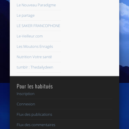
Le Nouveau Paradigme
Le partage
LE SAKER FRANCOPHONE
Le-Veilleur.com
Les Moutons Enragés
Nutrition Votre santé
tumblr : Thedailydeen
Pour les habitués
Inscription
Connexion
Flux des publications
Flux des commentaires