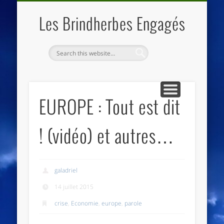
QUI SOMMES NOUS
LES ESSENTIELS
ECO-LIEUX
ACCUEIL
Les Brindherbes Engagés
EUROPE : Tout est dit
! (vidéo) et autres…
galadriel
14 juillet 2015
crise
,
Economie
,
europe
,
parole