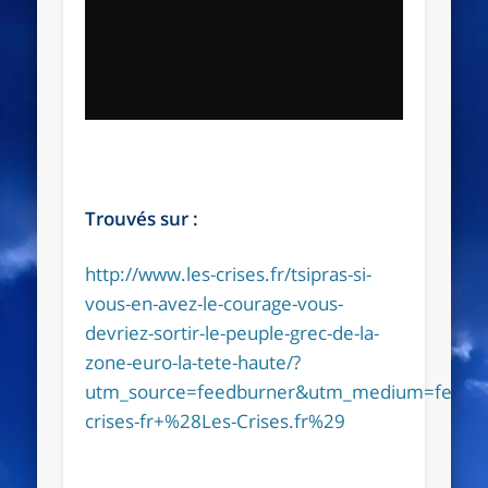
Trouvés sur :
http://www.les-crises.fr/tsipras-si-
vous-en-avez-le-courage-vous-
devriez-sortir-le-peuple-grec-de-la-
zone-euro-la-tete-haute/?
utm_source=feedburner&utm_medium=feed&
crises-fr+%28Les-Crises.fr%29