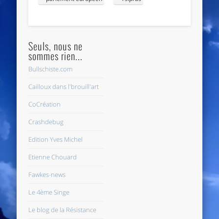
Seuls, nous ne
sommes rien...
Bullschiste.com
Cailloux dans l'brouill'art
CoCréation
Crashdebug
Edition Yves Michel
Etienne Chouard
Fawkes-news
Le 4ème Singe
Le blog de la Résistance