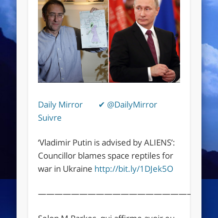
Daily Mirror
✔
@
DailyMirror
Suivre
‘Vladimir Putin is advised by ALIENS’:
Councillor blames space reptiles for
war in Ukraine
http://
bit.ly/1DJek5O
——————————————————–