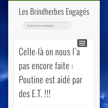
QUI SOMMES NOUS
LES ESSENTIELS
ECO-LIEUX
ACCUEIL
Les Brindherbes Engagés
Celle-là on nous l’a
pas encore faite :
Poutine est aidé par
des E.T. !!!