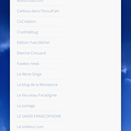
Bullschiste.com
Cailloux dans l'brouill'art
CoCréation
Crashdebug
Edition Yves Michel
Etienne Chouard
Fawkes-news
Le 4ème Singe
Le blog de la Résistance
Le Nouveau Paradigme
Le partage
LE SAKER FRANCOPHONE
Le-Veilleur.com