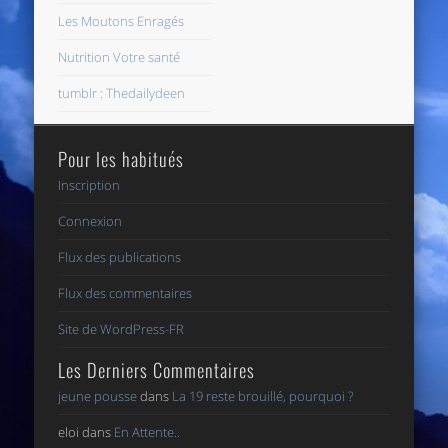
Les Moutons Enragés
Nutrition Votre santé
tumblr : Thedailydeen
Pour les habitués
Inscription
Connexion
Flux des publications
Flux des commentaires
Site de WordPress-FR
Les Derniers Commentaires
jeune pousse
dans
La 19 reste brouillé, pourquoi ?
eloi
dans
En Attente..