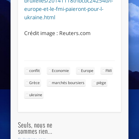
bruxelles/20141118tribcbc24254b/l-
europe-et-le-fmi-paieront-pour-l-
ukraine.html
Crédit image : Reuters.com
conflit
Economie
Europe
FMI
Grèce
marchés boursiers
piège
ukraine
Seuls, nous ne
sommes rien...