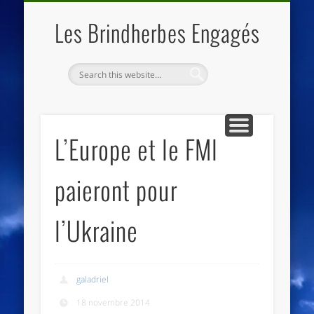
QUI SOMMES NOUS
LES ESSENTIELS
ECO-LIEUX
ACCUEIL
Les Brindherbes Engagés
L’Europe et le FMI
paieront pour
l’Ukraine
galadriel
18 novembre 2014