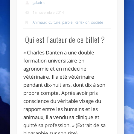
galadriel
15 novembre 2014
Animaux
,
Culture
,
parole
,
Reflexion
,
société
Qui est l’auteur de ce billet ?
« Charles Danten a une double
formation universitaire en
agronomie et en médecine
vétérinaire. Il a été vétérinaire
pendant dix-huit ans, dont dix à son
propre compte. Après avoir pris
conscience du véritable visage du
rapport entre les humains et les
animaux, il a vendu sa clinique et
quitté sa profession. » (Extrait de sa
biographie sur son site)