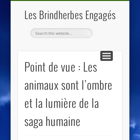
QUI SOMMES NOUS
LES ESSENTIELS
ECO-LIEUX
ACCUEIL
Les Brindherbes Engagés
Point de vue : Les
animaux sont l’ombre
et la lumière de la
saga humaine