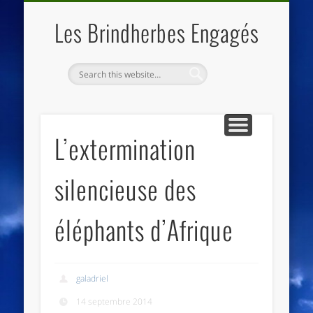
QUI SOMMES NOUS
LES ESSENTIELS
ECO-LIEUX
ACCUEIL
Les Brindherbes Engagés
L’extermination
silencieuse des
éléphants d’Afrique
galadriel
14 septembre 2014