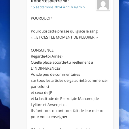
Robertespierre
dit :
15 septembre 2014 à 11 h 49 min
POURQUOI?
Pourquoi cette phrase qui glace le sang
« …ET C’EST LE MOMENT DE PLEURER! »
CONSCIENCE
Regarde-toi,Ami(e)
Quelle place accorde-tu réellement à
L’INDIFFERENCE?
Vois,le peu de commentaires
sur tous les articles de galadriel,à commencer
par celui-ci
et ceux de JP
et la lassitude de Pierrot,de Mahamo,de
Lylibre et Arwen,etc…
Ils font tous ou ont tous fait de leur mieux
pour vous renseigner