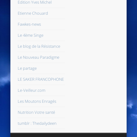
Edition Yves Michel
Etienne Chouard
Fawkes-news
Le 4ème Singe
Le blog de la Résistance
Le Nouveau Paradigme
Le partage
LE SAKER FRANCOPHONE
Le-Veilleur.com
Les Moutons Enragés
Nutrition Votre santé
tumblr : Thedailydeen