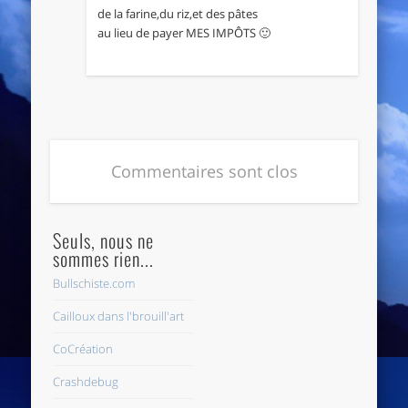
de la farine,du riz,et des pâtes
au lieu de payer MES IMPÔTS 🙂
Commentaires sont clos
Seuls, nous ne
sommes rien...
Bullschiste.com
Cailloux dans l'brouill'art
CoCréation
Crashdebug