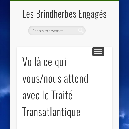
QUI SOMMES NOUS
LES ESSENTIELS
ECO-LIEUX
ACCUEIL
Les Brindherbes Engagés
Voilà ce qui
vous/nous attend
avec le Traité
Transatlantique