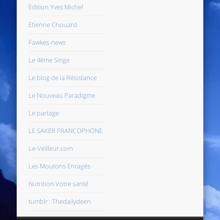
Edition Yves Michel
Etienne Chouard
Fawkes-news
Le 4ème Singe
Le blog de la Résistance
Le Nouveau Paradigme
Le partage
LE SAKER FRANCOPHONE
Le-Veilleur.com
Les Moutons Enragés
Nutrition Votre santé
tumblr : Thedailydeen