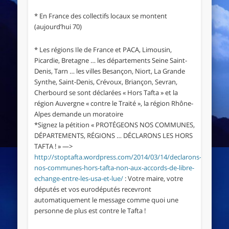
* En France des collectifs locaux se montent
(aujourd’hui 70)
* Les régions Ile de France et PACA, Limousin,
Picardie, Bretagne … les départements Seine Saint-
Denis, Tarn … les villes Besançon, Niort, La Grande
Synthe, Saint-Denis, Crévoux, Briançon, Sevran,
Cherbourd se sont déclarées « Hors Tafta » et la
région Auvergne « contre le Traité », la région Rhône-
Alpes demande un moratoire
*Signez la pétition « PROTÉGEONS NOS COMMUNES,
DÉPARTEMENTS, RÉGIONS … DÉCLARONS LES HORS
TAFTA ! » —>
http://stoptafta.wordpress.com/2014/03/14/declarons-
nos-communes-hors-tafta-non-aux-accords-de-libre-
echange-entre-les-usa-et-lue/
: Votre maire, votre
députés et vos eurodéputés recevront
automatiquement le message comme quoi une
personne de plus est contre le Tafta !