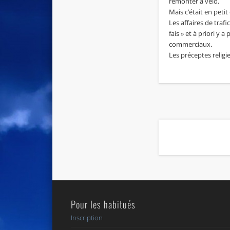
remonter à vélo.
Mais c’était en peti
Les affaires de trafi
fais » et à priori y 
commerciaux.
Les préceptes relig
Pour les habitués
Inscription