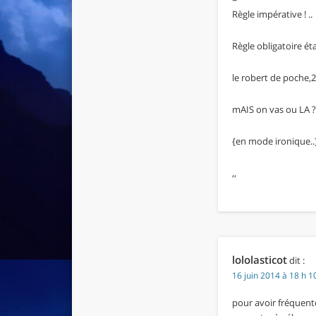
Règle impérative ! ..
Règle obligatoire ét
le robert de poche,
mAIS on vas ou LA ?
{en mode ironique..
,,
lololasticot
dit :
16 juin 2014 à 18 h 1
pour avoir fréquenté