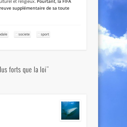
lturel et religieux.
Pourtant, la FIFA
 preuve supplémentaire de sa toute
ndale
societe
sport
us forts que la loi"