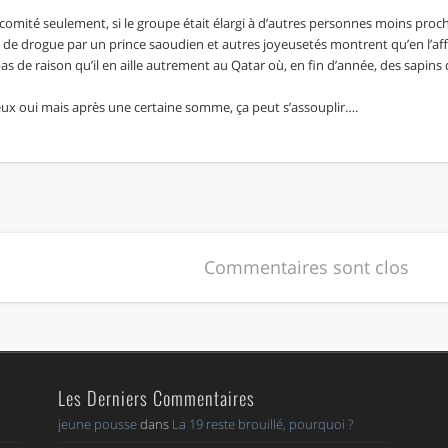
t comité seulement, si le groupe était élargi à d’autres personnes moins proch
c de drogue par un prince saoudien et autres joyeusetés montrent qu’en l’affair
a pas de raison qu’il en aille autrement au Qatar où, en fin d’année, des sapin
ieux oui mais après une certaine somme, ça peut s’assouplir….
Commentaires sont clos
Les Derniers Commentaires
jeune pousse
dans
La 19 reste brouillé, pourquoi ?