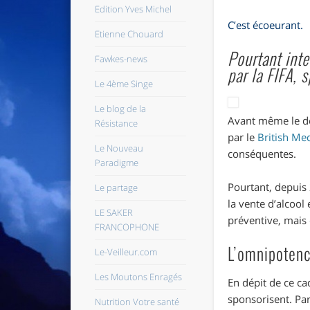
Edition Yves Michel
C’est écoeurant.
Etienne Chouard
Pourtant inte
Fawkes-news
par la FIFA,
Le 4ème Singe
Le blog de la
Avant même le déb
Résistance
par le
British Med
Le Nouveau
conséquentes.
Paradigme
Pourtant, depuis 
Le partage
la vente d’alcool
LE SAKER
préventive, mais
FRANCOPHONE
L’omnipotenc
Le-Veilleur.com
Les Moutons Enragés
En dépit de ce ca
sponsorisent. Par
Nutrition Votre santé