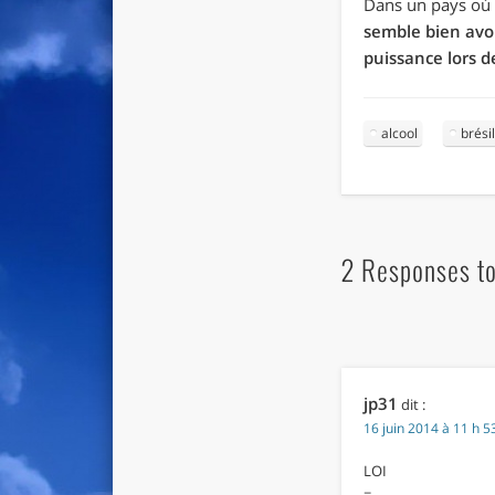
Dans un pays où l
semble bien avoi
puissance lors 
alcool
brési
2 Responses to 
jp31
dit :
16 juin 2014 à 11 h 5
LOI
=