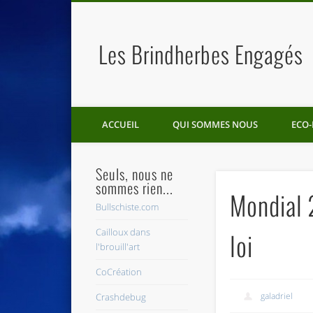
Les Brindherbes Engagés
ACCUEIL
QUI SOMMES NOUS
ECO-
Seuls, nous ne
sommes rien...
Mondial 2
Bullschiste.com
Cailloux dans
loi
l'brouill'art
CoCréation
galadriel
Crashdebug