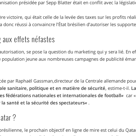
anisation présidée par Sepp Blatter était en conflit avec la législat
e victoire, qui était celle de la levée des taxes sur les profits r
a donc réussi à convaincre l’État brésilien d’autoriser les supporte
 aux effets néfastes
autorisation, se pose la question du marketing qui y sera lié. En ef
ne population jeune aux nombreuses campagnes de publicité éman
cée par Raphaël Gassman,directeur de la Centrale allemande pour
ale sanitaire, politique et en matière de sécurité
, estime-t-il.
L
es fédérations nationales et internationales de football
«
car 
 la santé et la sécurité des spectateurs
«
.
Qatar ?
brésilienne, le prochain objectif en ligne de mire est celui du Qata