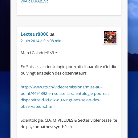
v=Alc1XKAp3vc
Lecteur8000
dit :
2 juin 2014 à 0 h 08 min
Merci Galadriel! <3 :*
En Suisse, la scientologie pourrait disparaître d’ici dix
ou vingt ans selon des observateurs
http://www.rts.ch/video/emissions/mise-au-
point/4494392-en-suisse-la-scientologie-pourrait-
disparaitre-d-ici-dix-ou-vingt-ans-selon-des-
observateurs.html
Scientologie, CIA, MIVILUDES & Sectes violentes (élite
de psychopathes: synthèse)