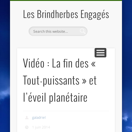
QUI SOMMES NOUS
LES ESSENTIELS
ECO-LIEUX
ACCUEIL
Les Brindherbes Engagés
Vidéo : La fin des «
Tout-puissants » et
l’éveil planétaire
galadriel
1 juin 2014