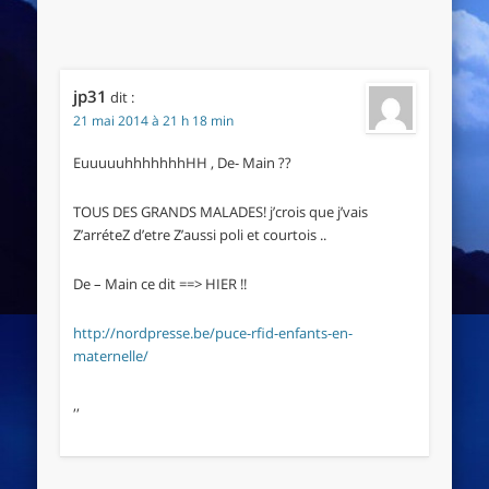
jp31
dit :
21 mai 2014 à 21 h 18 min
EuuuuuhhhhhhhHH , De- Main ??
TOUS DES GRANDS MALADES! j’crois que j’vais
Z’arréteZ d’etre Z’aussi poli et courtois ..
De – Main ce dit ==> HIER !!
http://nordpresse.be/puce-rfid-enfants-en-
maternelle/
,,