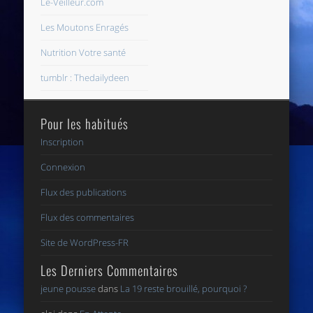
Le-Veilleur.com
Les Moutons Enragés
Nutrition Votre santé
tumblr : Thedailydeen
Pour les habitués
Inscription
Connexion
Flux des publications
Flux des commentaires
Site de WordPress-FR
Les Derniers Commentaires
jeune pousse
dans
La 19 reste brouillé, pourquoi ?