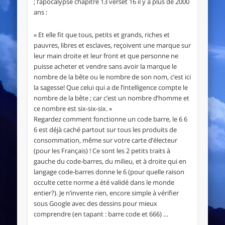
; l’apocalypse chapitre 13 verset 16 il y a plus de 2000
ans :
« Et elle fit que tous, petits et grands, riches et
pauvres, libres et esclaves, reçoivent une marque sur
leur main droite et leur front et que personne ne
puisse acheter et vendre sans avoir la marque le
nombre de la bête ou le nombre de son nom, c’est ici
la sagesse! Que celui qui a de l’intelligence compte le
nombre de la bête ; car c’est un nombre d’homme et
ce nombre est six-six-six. »
Regardez comment fonctionne un code barre, le 6 6
6 est déjà caché partout sur tous les produits de
consommation, même sur votre carte d’électeur
(pour les Français) ! Ce sont les 2 petits traits à
gauche du code-barres, du milieu, et à droite qui en
langage code-barres donne le 6 (pour quelle raison
occulte cette norme a été validé dans le monde
entier?). Je n’invente rien, encore simple à vérifier
sous Google avec des dessins pour mieux
comprendre (en tapant : barre code et 666) …