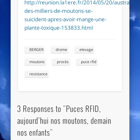
http://reunion.la1ere.fr/2014/05/20/australie-
des-milliers-de-moutons-se-
suicident-apres-avoir-mange-une-
plante-toxique-153833.html
BERGER
drome
elevage
moutons
procès
puce rfid
resistance
3 Responses to "Puces RFID,
aujourd’hui nos moutons, demain
nos enfants"