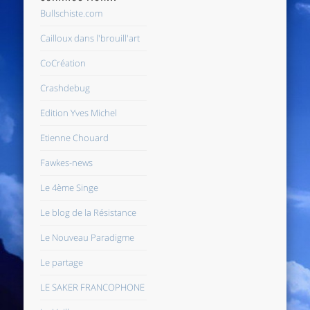
Bullschiste.com
Cailloux dans l'brouill'art
CoCréation
Crashdebug
Edition Yves Michel
Etienne Chouard
Fawkes-news
Le 4ème Singe
Le blog de la Résistance
Le Nouveau Paradigme
Le partage
LE SAKER FRANCOPHONE