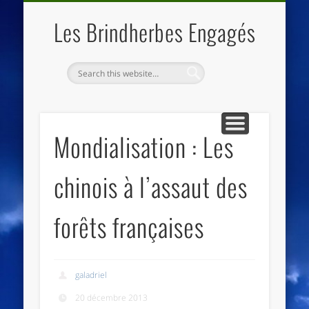
QUI SOMMES NOUS
LES ESSENTIELS
ECO-LIEUX
ACCUEIL
Les Brindherbes Engagés
Mondialisation : Les
chinois à l’assaut des
forêts françaises
galadriel
20 décembre 2013