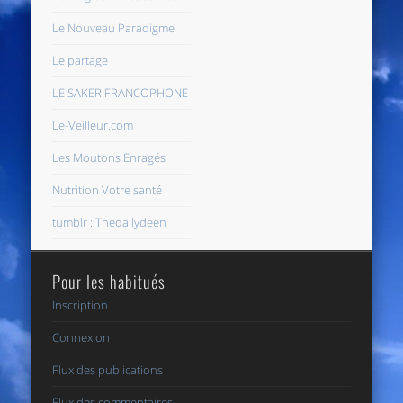
Le Nouveau Paradigme
Le partage
LE SAKER FRANCOPHONE
Le-Veilleur.com
Les Moutons Enragés
Nutrition Votre santé
tumblr : Thedailydeen
Pour les habitués
Inscription
Connexion
Flux des publications
Flux des commentaires