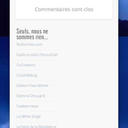
Commentaires sont clos
Seuls, nous ne
sommes rien...
Bullschiste.com
Cailloux dans l'brouill'art
CoCréation
Crashdebug
Edition Yves Michel
Etienne Chouard
Fawkes-news
Le 4ème Singe
Le blog de la Résistance