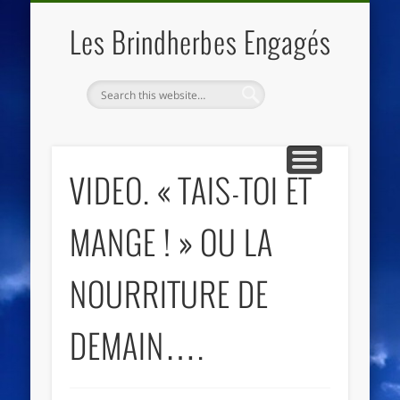
QUI SOMMES NOUS
LES ESSENTIELS
ECO-LIEUX
ACCUEIL
Les Brindherbes Engagés
VIDEO. « TAIS-TOI ET
MANGE ! » OU LA
NOURRITURE DE
DEMAIN….