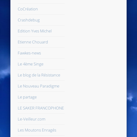
CoCréation
Crashdebug
Edition Yves Michel
Etienne Chouard
Fawkes-news
Le 4ème Singe
Le blog de la Résistance
Le Nouveau Paradigme
Le partage
LE SAKER FRANCOPHONE
Le-Veilleur.com
Les Moutons Enragés