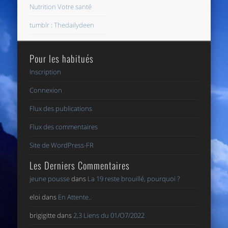
Nutrition Votre santé
tumblr : Thedailydeen
Pour les habitués
Inscription
Connexion
Flux des publications
Flux des commentaires
Site de WordPress-FR
Les Derniers Commentaires
jeune pousse
dans
La 19 reste brouillé, pourquoi ?
eloi
dans
En Attente..
brigigitte
dans
2,3 Liens du 01/O7/2022