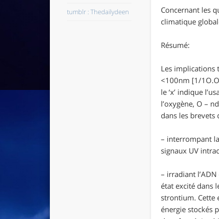
Concernant les q
tumblr : Thedailydeen
climatique globa
Résumé:
Les implications 
<100nm
[1/1O.O
le ‘x’ indique l’
l’oxygène, O – nd
dans les brevets 
– interrompant l
signaux UV intrac
– irradiant l’AD
état excité dans 
strontium. Cette 
énergie stockés p