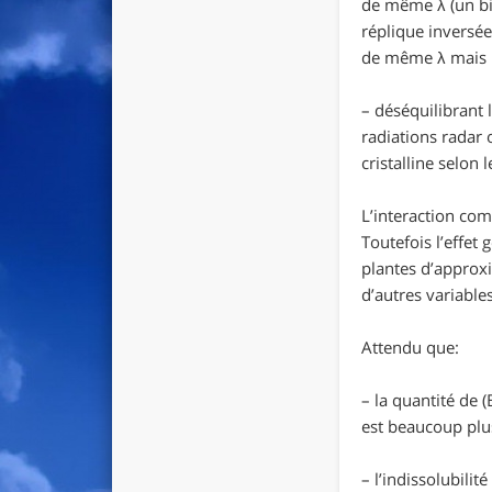
de même λ (un bi
réplique inversée
de même λ mais 
– déséquilibrant 
radiations radar 
cristalline selon
L’interaction co
Toutefois l’effet
plantes d’approx
d’autres variables
Attendu que:
– la quantité de 
est beaucoup plu
– l’indissolubili