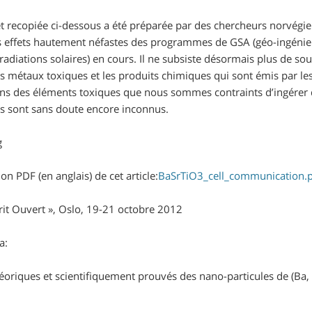
et recopiée ci-dessous a été préparée par des chercheurs norvégi
 effets hautement néfastes des programmes de GSA (géo-ingénieri
radiations solaires) en cours. Il ne subsiste désormais plus de so
les métaux toxiques et les produits chimiques qui sont émis par
ains des éléments toxiques que nous sommes contraints d’ingérer 
res sont sans doute encore inconnus.
ion PDF (en anglais) de cet article:
BaSrTiO3_cell_communication
rit Ouvert », Oslo, 19-21 octobre 2012
a:
héoriques et scientifiquement prouvés des nano-particules de (Ba,