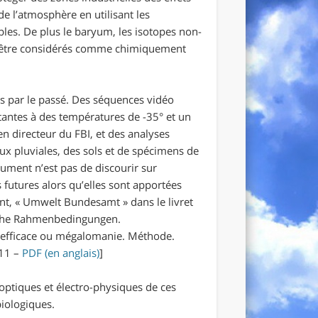
e l’atmosphère en utilisant les
bles. De plus le baryum, les isotopes non-
ent être considérés comme chimiquement
es par le passé. Des séquences vidéo
stantes à des températures de -35° et un
n directeur du FBI, et des analyses
ux pluviales, des sols et de spécimens de
cument n’est pas de discourir sur
és futures alors qu’elles sont apportées
nt, « Umwelt Bundesamt » dans le livret
iche Rahmenbedingungen.
t efficace ou mégalomanie. Méthode.
011 –
PDF (en anglais)
]
optiques et électro-physiques de ces
biologiques.