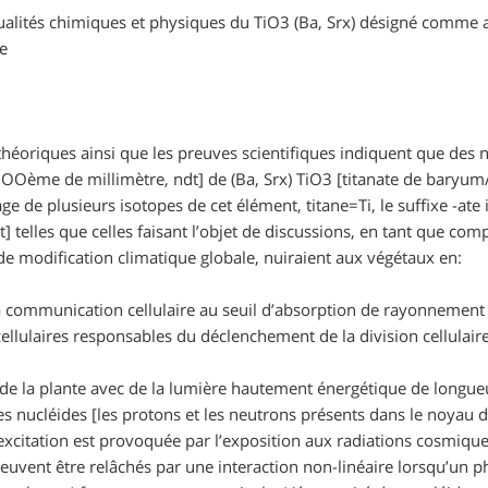
ualités chimiques et physiques du TiO3 (Ba, Srx) désigné comme a
le
théoriques ainsi que les preuves scientifiques indiquent que des 
OOème de millimètre, ndt]
de (Ba, Srx) TiO3
[titanate de baryum
usage de plusieurs isotopes de cet élément, titane=Ti, le suffixe -
t]
telles que celles faisant l’objet de discussions, en tant que 
de modification climatique globale, nuiraient aux végétaux en:
a communication cellulaire au seuil d’absorption de rayonnement
ellulaires responsables du déclenchement de la division cellulaire
N de la plante avec de la lumière hautement énergétique de longu
les nucléides
[les protons et les neutrons présents dans le noyau 
excitation est provoquée par l’exposition aux radiations cosmiqu
euvent être relâchés par une interaction non-linéaire lorsqu’un p