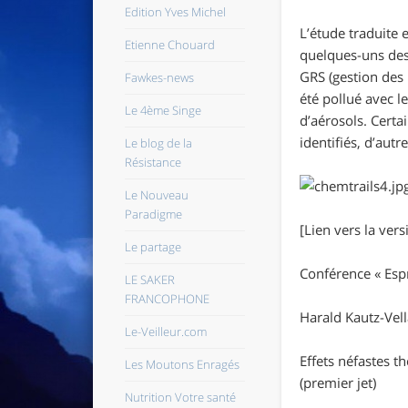
Edition Yves Michel
L’étude traduite 
Etienne Chouard
quelques-uns des
GRS (gestion des 
Fawkes-news
été pollué avec 
Le 4ème Singe
d’aérosols. Cert
identifiés, d’aut
Le blog de la
Résistance
Le Nouveau
Paradigme
[Lien vers la vers
Le partage
Conférence « Esp
LE SAKER
FRANCOPHONE
Harald Kautz-Vell
Le-Veilleur.com
Effets néfastes t
Les Moutons Enragés
(premier jet)
Nutrition Votre santé