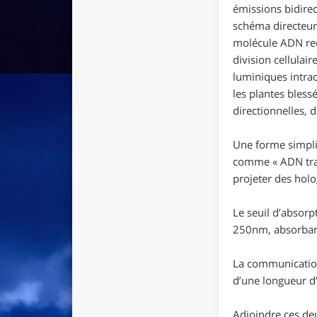
émissions bidire
schéma directeur 
molécule ADN rec
division cellulai
luminiques intrac
les plantes bles
directionnelles, d
Une forme simplif
comme « ADN tran
projeter des hol
Le seuil d’absor
250nm, absorbant 
La communication
d’une longueur 
Adjoindre ces deu