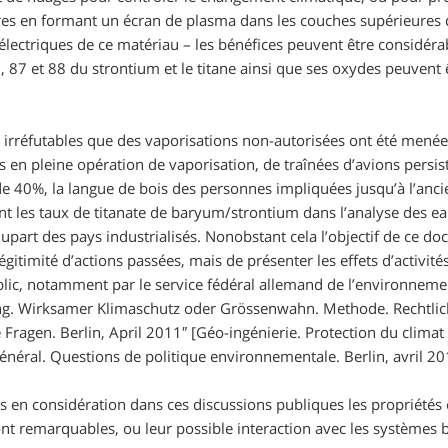
res en formant un écran de plasma dans les couches supérieures d
électriques de ce matériau – les bénéfices peuvent être considéra
86, 87 et 88 du strontium et le titane ainsi que ses oxydes peuv
s irréfutables que des vaporisations non-autorisées ont été mené
es en pleine opération de vaporisation, de traînées d’avions persi
e 40%, la langue de bois des personnes impliquées jusqu’à l’ancie
t les taux de titanate de baryum/strontium dans l’analyse des ea
lupart des pays industrialisés. Nonobstant cela l’objectif de ce do
légitimité d’actions passées, mais de présenter les effets d’activit
blic, notamment par le service fédéral allemand de l’environneme
ng. Wirksamer Klimaschutz oder Grössenwahn. Methode. Rechtl
 Fragen. Berlin, April 2011″
[Géo-ingénierie. Protection du clima
énéral. Questions de politique environnementale. Berlin, avril 2
s en considération dans ces discussions publiques les propriétés 
nt remarquables, ou leur possible interaction avec les systèmes 