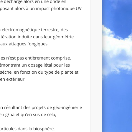
 se décharge alors en une onde en
exposant alors à un impact photonique UV
mp électromagnétique terrestre, des
ltération induite dans leur géométrie
s aux attaques fongiques.
les n’est pas entièrement comprise.
démontrant un dosage létal pour les
èche, en fonction du type de plante et
 en extérieur.
an résultant des projets de géo-ingénierie
 g/ha et qu’en sus de cela,
articules dans la biosphère,