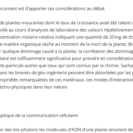
document est d’apporter ces considérations au débat.
de plantes mourantes dont le taux de croissance avait été ralenti
élé au cours d’analyses de laboratoire des valeurs répétitivemen
ncentration molaire relative indiquant une quantité de 35mg de 
 de matière organique sèche au moment de la mort de la plante. Bien
 quelque dommage causé à la plante, la corrélation des dommag
itane est suffisamment significative pour prendre en considérati
nte-particule autres que ceux qui sont connus par la chimie. Sacha
dans les brevets de géo-ingénierie peuvent être absorbées par les
ropriétés remarquables de ces matériaux, ces modes d’interaction 
ectro-physiques dans leur nature.
optique de la communication cellulaire
on des bio-photons les molécules d’ADN d’une plante envoient des