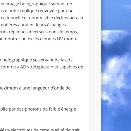
une image holographique servant de
 pas d’onde-réplique renvoyée par une
ctionnelle et donc visible déclenchera la
s entières auraient leurs échanges
leurs répliques inversées dans le temps,
ent montrer un excès d’ondes UV mono-
n holographique se servant de lasers
 comme « ADN récepteur » et capables de
n maximum à une longueur d’onde de
lie par des photons de faible énergie
ézo-électriques de cette qualité devrait