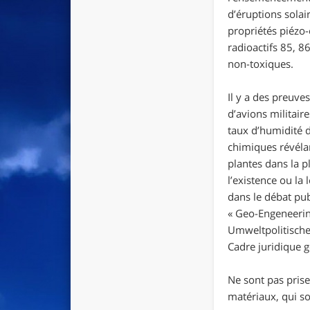
d’éruptions solai
propriétés piézo-
radioactifs 85, 
non-toxiques.
Il y a des preuve
d’avions militair
taux d’humidité d
chimiques révélan
plantes dans la p
l’existence ou la 
dans le débat pu
« Geo-Engeneeri
Umweltpolitische
Cadre juridique g
Ne sont pas prise
matériaux, qui so