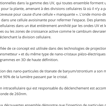
ctionnelles dans la gamme des UV, qui toutes ensemble forment 
pour la plante, amenant à des divisions cellulaires là où il n’y a
eveuse pour cause d’une cellule « manquante ». L’onde mono-dire
re dans une cellule avoisinante pour refermer l’espace. Des plante
ellulaires dans un état entièrement annihilé par les ondes UV et 
sées ou les zones de croissance active comme le cambium devrai
éclenchant la division cellulaire.
iée de ce concept est utilisée dans des technologies de projectio
smetteur » et du même type de nano-cristaux piézo-électriques
ogrammes en 3D de haute définition.
ption des nano-particules de titanate de baryum/strontium a so
90% de la lumière passant par le cristal.
 intracellulaire qui est responsable du déclenchement est accomp
d’onde de 260nm.
x découvertes ensemble démontre que l’insertion de particules pi