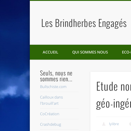
Les Brindherbes Engagés
ACCUEIL
QUI SOMMES NOUS
ECO-
Seuls, nous ne
sommes rien...
Etude no
Bullschiste.com
Cailloux dans
géo-ingén
l'brouill'art
CoCréation
lylibre
Crashdebug