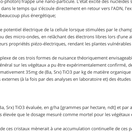
o-photon) frappe une nano-particule. L’état excité des nucléides
 dans le temps qui s’écoule directement en retour vers l’ADN, l’
beaucoup plus énergétique;
le potentiel électrique de la cellule lorsque stimulées par le cha
ou des micro-ondes, en relâchant des électrons libres lors d’une a
 leurs propriétés piézo-électriques, rendant les plantes vulnérable
mplexe de ces trois formes de nuisance théoriquement envisageab
 général sur les végétaux a pu être expérimentalement confirmé, 
imativement 35mg de (Ba, Srx) TiO3 par kg de matière organique s
 externes (à la fois par des analyses en laboratoire et) des études
(Ba, Srx) TiO3 évaluée, en g/ha
[grammes par hectare, ndt]
et par 
s élevée que le dosage mesuré comme mortel pour les végétaux en
té de ces cristaux mènerait à une accumulation continuelle de ces p