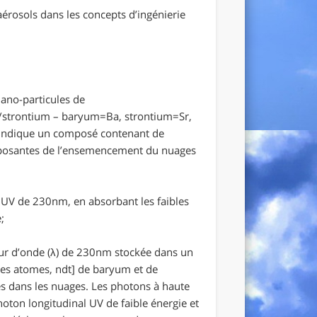
érosols dans les concepts d’ingénierie
nano-particules de
/stron
tium – baryum=Ba, strontium=Sr,
ate indique un composé contenant de
composantes de l’ensemencement du nuages
 UV de 230nm, en absorbant les faibles
;
eur d’onde (λ) de 230nm stockée dans un
des atomes, ndt]
de baryum et de
es dans les nuages. Les photons à haute
hoton longitudinal UV de faible énergie et