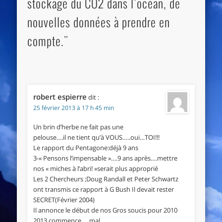
stockage du CO2 dans l’océan, de
nouvelles données à prendre en
compte."
robert espierre
dit :
25 février 2013 à 17 h 45 min
Un brin d’herbe ne fait pas une
pelouse….il ne tient qu’à VOUS…..oui…TOI!!!
Le rapport du Pentagone:déjà 9 ans
3-« Pensons l’impensable »….9 ans après….mettre
nos « miches à l’abri! »serait plus approprié
Les 2 Chercheurs ;Doug Randall et Peter Schwartz
ont transmis ce rapport à G Bush Il devait rester
SECRET(Février 2004)
Il annonce le début de nos Gros soucis pour 2010
2013 commence ….mal