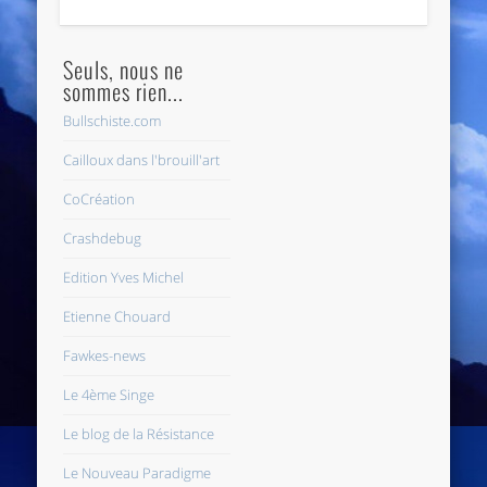
Seuls, nous ne
sommes rien...
Bullschiste.com
Cailloux dans l'brouill'art
CoCréation
Crashdebug
Edition Yves Michel
Etienne Chouard
Fawkes-news
Le 4ème Singe
Le blog de la Résistance
Le Nouveau Paradigme