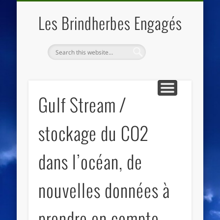
QUI SOMMES NOUS
LES ESSENTIELS
ECO-LIEUX
ACCUEIL
Les Brindherbes Engagés
Gulf Stream /
stockage du CO2
dans l’océan, de
nouvelles données à
prendre en compte.