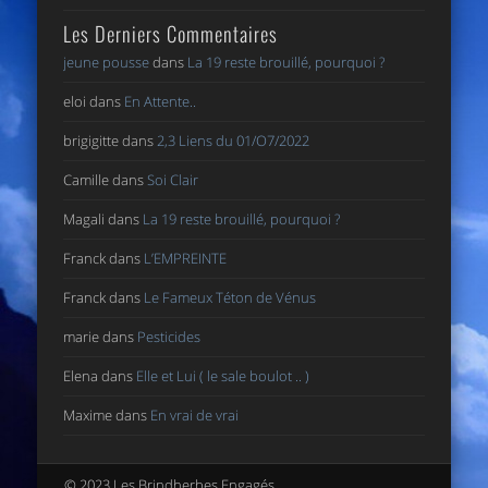
Les Derniers Commentaires
jeune pousse
dans
La 19 reste brouillé, pourquoi ?
eloi
dans
En Attente..
brigigitte
dans
2,3 Liens du 01/O7/2022
Camille
dans
Soi Clair
Magali
dans
La 19 reste brouillé, pourquoi ?
Franck
dans
L’EMPREINTE
Franck
dans
Le Fameux Téton de Vénus
marie
dans
Pesticides
Elena
dans
Elle et Lui ( le sale boulot .. )
Maxime
dans
En vrai de vrai
© 2023 Les Brindherbes Engagés