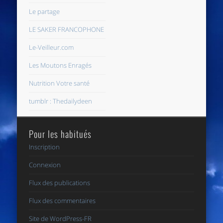
Le partage
LE SAKER FRANCOPHONE
Le-Veilleur.com
Les Moutons Enragés
Nutrition Votre santé
tumblr : Thedailydeen
Pour les habitués
Inscription
Connexion
Flux des publications
Flux des commentaires
Site de WordPress-FR