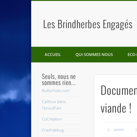
Les Brindherbes Engagés
ACCUEIL
QUI SOMMES NOUS
ECO-
Seuls, nous ne
sommes rien...
Document
Bullschiste.com
Cailloux dans
viande !
l'brouill'art
CoCréation
arwen
Crashdebug