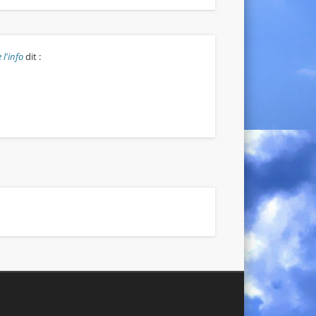
 l'info
dit :