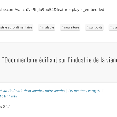
ube.com/watch?v=9i-jIu9bu54&feature=player_embedded
ustrie agro alimentaire
maladie
nourriture
sur poids
vi
"Documentaire édifiant sur l’industrie de la via
t sur l’industrie de la viande… notre viande ! | Les moutons enragés
dit :
16 h 44 min
s 0 […]