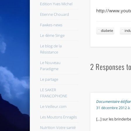
Edition Yves Michel
http://www.yout
Etienne Chouard
Fawkes-news
diabete
ind
Le 4ème Singe
Le blog de la
Résistance
Le Nouveau
2 Responses to 
Paradigme
Le partage
LE SAKER
FRANCOPHONE
Documentaire édifian
Le-Veilleur.com
31 décembre 2012 à 
Les Moutons Enragés
[…] sur les brinderbe
Nutrition Votre santé