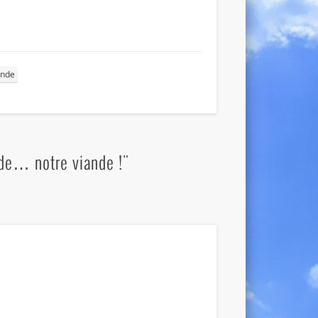
ande
nde… notre viande !"