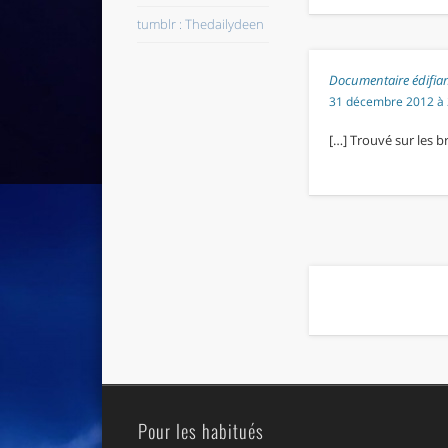
tumblr : Thedailydeen
Documentaire édifiant 
31 décembre 2012 à 
[…] Trouvé sur les b
Pour les habitués