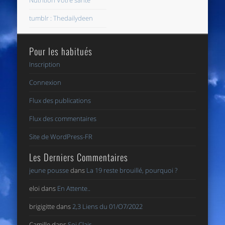
Nutrition Votre santé
tumblr : Thedailydeen
Pour les habitués
Inscription
Connexion
Flux des publications
Flux des commentaires
Site de WordPress-FR
Les Derniers Commentaires
jeune pousse
dans
La 19 reste brouillé, pourquoi ?
eloi
dans
En Attente..
brigigitte
dans
2,3 Liens du 01/O7/2022
Camille
dans
Soi Clair