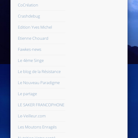
CoCréation
Crashdebug
Edition Yves Michel
Etienne Chouard
Fawkes-news
Le 4ème Singe
Le blog de la Résistance
Le Nouveau Paradigme
Le partage
LE SAKER FRANCOPHONE
Le-Veilleur.com
Les Moutons Enragés