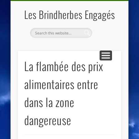
QUI SOMMES NOUS
LES ESSENTIELS
ECO-LIEUX
ACCUEIL
Les Brindherbes Engagés
La flambée des prix
alimentaires entre
dans la zone
dangereuse