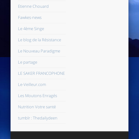
Etienne Chouard
Fawkes-news
Le 4ème Singe
Le blog de la Résistance
Le Nouveau Paradigme
Le partage
LE SAKER FRANCOPHONE
Le-Veilleur.com
Les Moutons Enragés
Nutrition Votre santé
tumblr : Thedailydeen