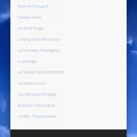
Etienne Chouard
Fawkes-news
Le 4ème Singe
Le blog de la Résistance
Le Nouveau Paradigme
Le partage
LE SAKER FRANCOPHONE
Le-Veilleur.com
Les Moutons Enragés
Nutrition Votre santé
tumblr : Thedailydeen