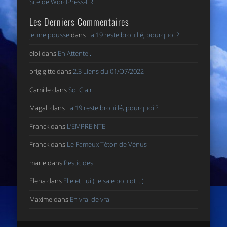
Site de WordPress-FR
Les Derniers Commentaires
jeune pousse
dans
La 19 reste brouillé, pourquoi ?
eloi
dans
En Attente..
brigigitte
dans
2,3 Liens du 01/O7/2022
Camille
dans
Soi Clair
Magali
dans
La 19 reste brouillé, pourquoi ?
Franck
dans
L’EMPREINTE
Franck
dans
Le Fameux Téton de Vénus
marie
dans
Pesticides
Elena
dans
Elle et Lui ( le sale boulot .. )
Maxime
dans
En vrai de vrai