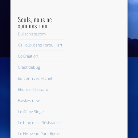
Seuls, nous ne
sommes rien...
Bullschiste.com
Cailloux dans l'brouill'art
CoCréation
Crashdebug
Edition Yves Michel
Etienne Chouard
Fawkes-news
Le 4ème Singe
Le blog de la Résistance
Le Nouveau Paradigme