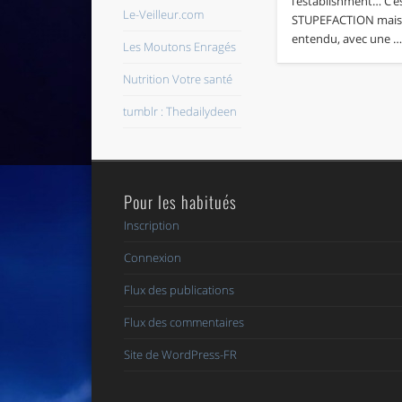
l’establishment… C’e
Le-Veilleur.com
STUPEFACTION mais 
entendu, avec une 
Les Moutons Enragés
Nutrition Votre santé
tumblr : Thedailydeen
Pour les habitués
Inscription
Connexion
Flux des publications
Flux des commentaires
Site de WordPress-FR