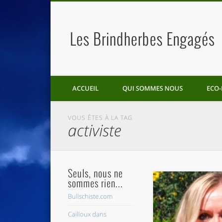
Les Brindherbes Engagés
ACCUEIL
QUI SOMMES NOUS
ECO-
VOUS ÊTES À LA TAG
activiste
Seuls, nous ne
sommes rien...
Bullschiste.com
Cailloux dans