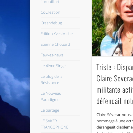
l'brouill'art
CoCréation
Crashdebug
Edition Yves Michel
Etienne Chouard
Fawkes-news
Triste : Dispa
Le 4ème Singe
Claire Severa
Le blog de la
Résistance
militante acti
Le Nouveau
défendait not
Paradigme
Le partage
Claire Séverac nous a
hommage à une activ
LE SAKER
dérangeait diableme
FRANCOPHONE