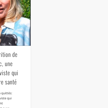
rition de
c, une
viste qui
re santé
 quittés:
iste qui
nt