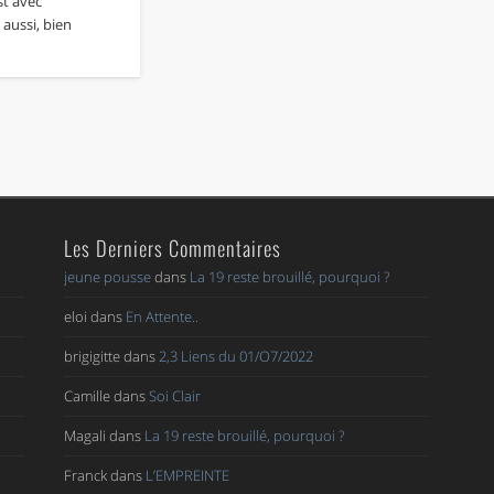
st avec
aussi, bien
…
Les Derniers Commentaires
jeune pousse
dans
La 19 reste brouillé, pourquoi ?
eloi
dans
En Attente..
brigigitte
dans
2,3 Liens du 01/O7/2022
Camille
dans
Soi Clair
Magali
dans
La 19 reste brouillé, pourquoi ?
Franck
dans
L’EMPREINTE