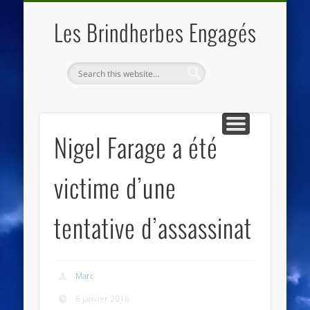
QUI SOMMES NOUS
LES ESSENTIELS
ECO-LIEUX
ACCUEIL
Les Brindherbes Engagés
Nigel Farage a été
victime d’une
tentative d’assassinat
Marc
6 janvier 2016