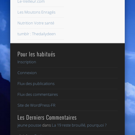
Le-Veilleur.com
Les Moutons Enragés
Nutrition Votre santé
tumblr : Thedailydeen
Pour les habitués
Inscription
Connexion
Flux des publications
Flux des commentaires
Site de WordPress-FR
Les Derniers Commentaires
jeune pousse
dans
La 19 reste brouillé, pourquoi ?