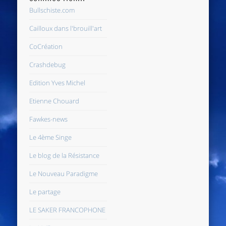
Bullschiste.com
Cailloux dans l'brouill'art
CoCréation
Crashdebug
Edition Yves Michel
Etienne Chouard
Fawkes-news
Le 4ème Singe
Le blog de la Résistance
Le Nouveau Paradigme
Le partage
LE SAKER FRANCOPHONE