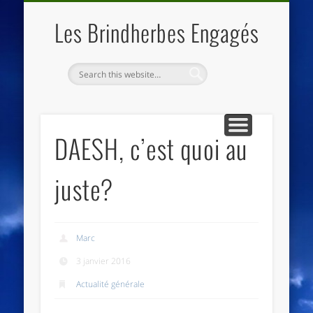
QUI SOMMES NOUS
LES ESSENTIELS
ECO-LIEUX
ACCUEIL
Les Brindherbes Engagés
DAESH, c’est quoi au
juste?
Marc
3 janvier 2016
Actualité générale