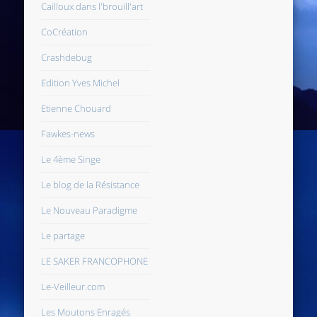
Cailloux dans l'brouill'art
CoCréation
Crashdebug
Edition Yves Michel
Etienne Chouard
Fawkes-news
Le 4ème Singe
Le blog de la Résistance
Le Nouveau Paradigme
Le partage
LE SAKER FRANCOPHONE
Le-Veilleur.com
Les Moutons Enragés