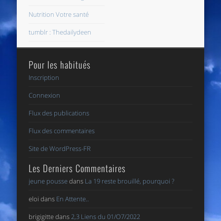
Nutrition Votre santé
tumblr : Thedailydeen
Pour les habitués
Inscription
Connexion
Flux des publications
Flux des commentaires
Site de WordPress-FR
Les Derniers Commentaires
jeune pousse
dans
La 19 reste brouillé, pourquoi ?
eloi
dans
En Attente..
brigigitte
dans
2,3 Liens du 01/O7/2022