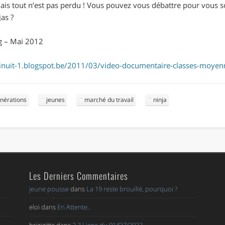
s tout n’est pas perdu ! Vous pouvez vous débattre pour vous sort
as ?
og – Mai 2012
inuit-1.blogspot.be/2011/03/video-documentaire-classes-moyen
nérations
jeunes
marché du travail
ninja
Les Derniers Commentaires
jeune pousse
dans
La 19 reste brouillé, pourquoi ?
eloi
dans
En Attente..
brigigitte
dans
2,3 Liens du 01/O7/2022