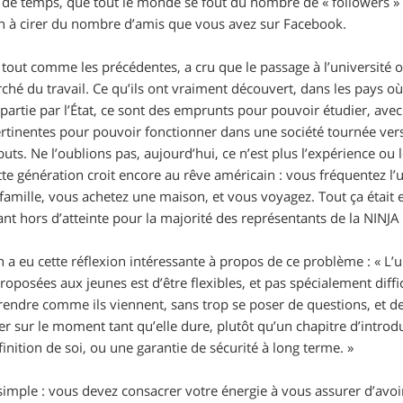
 de temps, que tout le monde se fout du nombre de « followers » q
n à cirer du nombre d’amis que vous avez sur Facebook.
tout comme les précédentes, a cru que le passage à l’université ou 
ché du travail. Ce qu’ils ont vraiment découvert, dans les pays où l
artie par l’État, ce sont des emprunts pour pouvoir étudier, avec 
rtinentes pour pouvoir fonctionner dans une société tournée ver
uts. Ne l’oublions pas, aujourd’hui, ce n’est plus l’expérience ou l
e génération croit encore au rêve américain : vous fréquentez l’
amille, vous achetez une maison, et vous voyagez. Tout ça était en
nt hors d’atteinte pour la majorité des représentants de la NINJA
 eu cette réflexion intéressante à propos de ce problème : « L
sées aux jeunes est d’être flexibles, et pas spécialement diffici
prendre comme ils viennent, sans trop se poser de questions, et 
iter sur le moment tant qu’elle dure, plutôt qu’un chapitre d’introd
finition de soi, ou une garantie de sécurité à long terme. »
st simple : vous devez consacrer votre énergie à vous assurer d’av