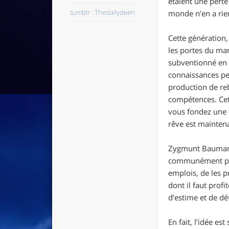
étaient une perte
tumblr : Thedailydeen
monde n’en a rie
Cette génération, 
les portes du mar
subventionné en p
connaissances pe
production de reb
compétences. Cett
vous fondez une f
rêve est maintena
Zygmunt Bauman a
communément propo
emplois, de les 
dont il faut prof
d’estime et de dé
En fait, l’idée e