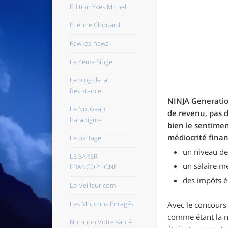
Edition Yves Michel
Etienne Chouard
Fawkes-news
Le 4ème Singe
Le blog de la
Résistance
NINJA Generation
Le Nouveau
de revenu, pas d
Paradigme
bien le sentimen
médiocrité finan
Le partage
un niveau de
LE SAKER
un salaire m
FRANCOPHONE
des impôts é
Le-Veilleur.com
Les Moutons Enragés
Avec le concours 
comme étant la n
Nutrition Votre santé