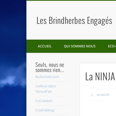
Les Brindherbes Engagés
ACCUEIL
QUI SOMMES NOUS
ECO-
Seuls, nous ne
sommes rien...
La NINJA
Bullschiste.com
Cailloux dans
l'brouill'art
windshift
CoCréation
Crashdebug