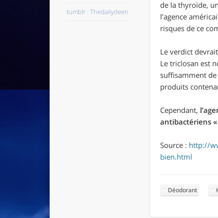
de la thyroïde, u
tumblr : Thedailydeen
l’agence américa
risques de ce co
Le verdict devrai
Le triclosan est 
suffisamment de 
produits contena
Cependant,
l’age
antibactériens «
Source :
http://w
bien.html
Déodorant