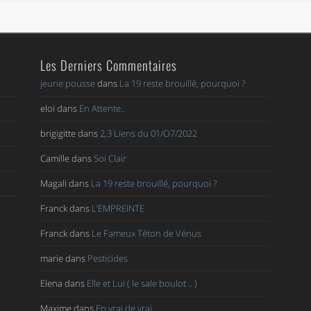
Les Derniers Commentaires
jeune pousse
dans
La 19 reste brouillé, pourquoi ?
eloi
dans
En Attente..
brigigitte
dans
2,3 Liens du 01/O7/2022
Camille
dans
Soi Clair
Magali
dans
La 19 reste brouillé, pourquoi ?
Franck
dans
L’EMPREINTE
Franck
dans
Le Fameux Téton de Vénus
marie
dans
Pesticides
Elena
dans
Elle et Lui ( le sale boulot .. )
Maxime
dans
En vrai de vrai