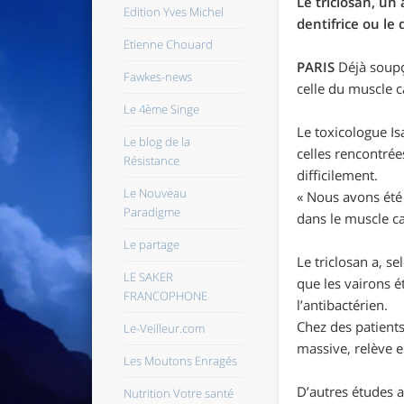
Le triclosan, un
Edition Yves Michel
dentifrice ou le
Etienne Chouard
PARIS
Déjà soupço
Fawkes-news
celle du muscle c
Le 4ème Singe
Le toxicologue Is
Le blog de la
celles rencontrée
Résistance
difficilement.
Le Nouveau
« Nous avons été s
Paradigme
dans le muscle ca
Le partage
Le triclosan a, s
LE SAKER
que les vairons é
FRANCOPHONE
l’antibactérien.
Chez des patients 
Le-Veilleur.com
massive, relève e
Les Moutons Enragés
D’autres études a
Nutrition Votre santé