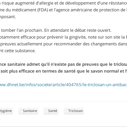
n risque augmenté d’allergie et de développement d’une résistance
ine du médicament (FDA) et l’agence américaine de protection de 
mposant.
t tomber l’an prochain. En attendant le débat reste ouvert.
notamment efficace pour prévenir la gingivite, note sur son site la
preuves actuellement pour recommander des changements dans l
nt cette substance.
nce sanitaire admet qu’il n’existe pas de preuves que le triclo
 soit plus efficace en termes de santé que le savon normal et l
ww.dhnet.be/infos/societe/article/404765/le-triclosan-un-antibac
Hygiène
Sanitaire
Santé
Triclosan