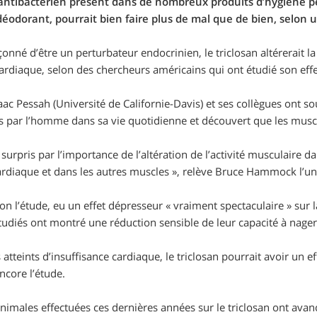
 antibactérien présent dans de nombreux produits d’hygiène p
 déodorant, pourrait bien faire plus de mal que de bien, selon
nné d’être un perturbateur endocrinien, le triclosan altérerait la 
ardiaque, selon des chercheurs américains qui ont étudié son effet
aac Pessah (Université de Californie-Davis) et ses collègues ont s
s par l’homme dans sa vie quotidienne et découvert que les muscl
urpris par l’importance de l’altération de l’activité musculaire da
rdiaque et dans les autres muscles », relève Bruce Hammock l’un 
elon l’étude, eu un effet dépresseur « vraiment spectaculaire » sur 
tudiés ont montré une réduction sensible de leur capacité à nager
atteints d’insuffisance cardiaque, le triclosan pourrait avoir un eff
ncore l’étude.
nimales effectuées ces dernières années sur le triclosan ont avan