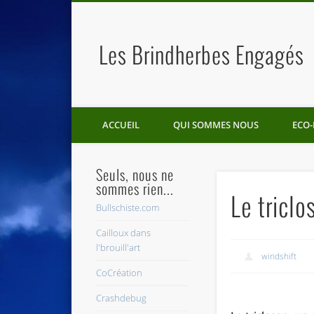
Les Brindherbes Engagés
ACCUEIL
QUI SOMMES NOUS
ECO-
Seuls, nous ne
sommes rien...
Le triclo
Bullschiste.com
Cailloux dans
l'brouill'art
windshift
CoCréation
Crashdebug