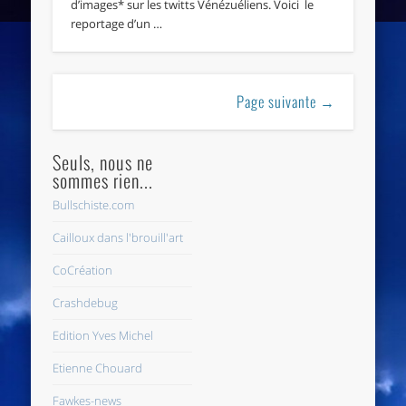
d’images* sur les twitts Vénézuéliens. Voici le
reportage d’un …
Page suivante →
Seuls, nous ne
sommes rien...
Bullschiste.com
Cailloux dans l'brouill'art
CoCréation
Crashdebug
Edition Yves Michel
Etienne Chouard
Fawkes-news