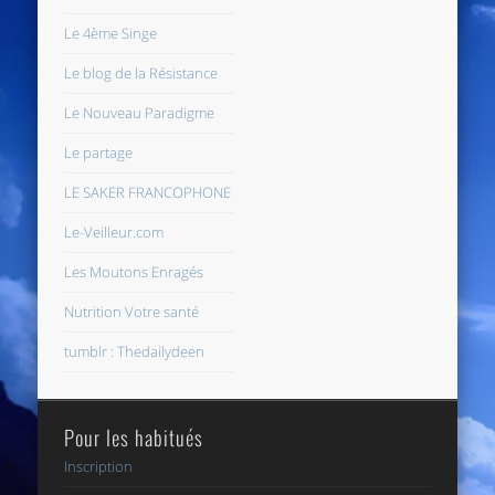
Le 4ème Singe
Le blog de la Résistance
Le Nouveau Paradigme
Le partage
LE SAKER FRANCOPHONE
Le-Veilleur.com
Les Moutons Enragés
Nutrition Votre santé
tumblr : Thedailydeen
Pour les habitués
Inscription