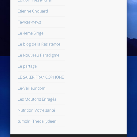
Etienne Chouard
Fawkes-news
Le 4ème Singe
Le blog de la Résistance
Le Nouveau Paradigme
Le partage
LE SAKER FRANCOPHONE
Le-Veilleur.com
Les Moutons Enragés
Nutrition Votre santé
tumblr : Thedailydeen