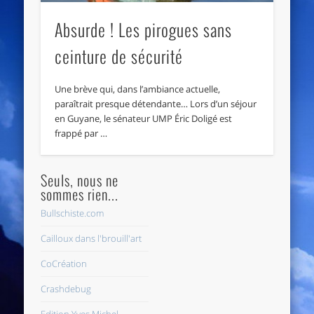
Absurde ! Les pirogues sans
ceinture de sécurité
Une brève qui, dans l’ambiance actuelle,
paraîtrait presque détendante… Lors d’un séjour
en Guyane, le sénateur UMP Éric Doligé est
frappé par …
Seuls, nous ne
sommes rien...
Bullschiste.com
Cailloux dans l'brouill'art
CoCréation
Crashdebug
Edition Yves Michel