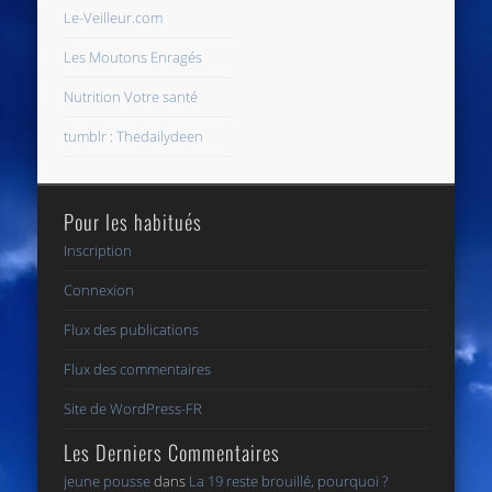
Le-Veilleur.com
Les Moutons Enragés
Nutrition Votre santé
tumblr : Thedailydeen
Pour les habitués
Inscription
Connexion
Flux des publications
Flux des commentaires
Site de WordPress-FR
Les Derniers Commentaires
jeune pousse
dans
La 19 reste brouillé, pourquoi ?