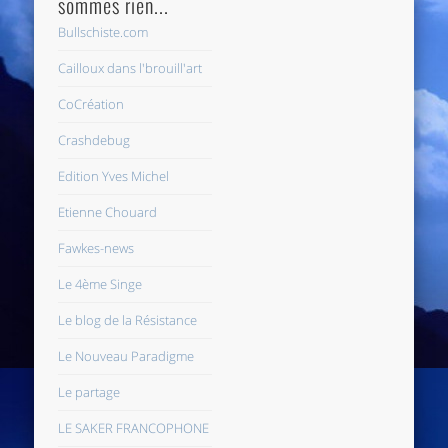
sommes rien...
Bullschiste.com
Cailloux dans l'brouill'art
CoCréation
Crashdebug
Edition Yves Michel
Etienne Chouard
Fawkes-news
Le 4ème Singe
Le blog de la Résistance
Le Nouveau Paradigme
Le partage
LE SAKER FRANCOPHONE