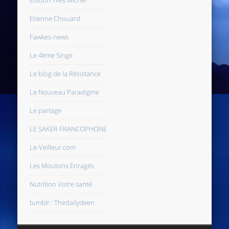
Etienne Chouard
Fawkes-news
Le 4ème Singe
Le blog de la Résistance
Le Nouveau Paradigme
Le partage
LE SAKER FRANCOPHONE
Le-Veilleur.com
Les Moutons Enragés
Nutrition Votre santé
tumblr : Thedailydeen