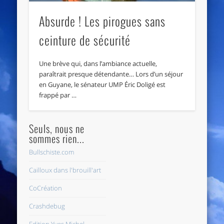
Absurde ! Les pirogues sans
ceinture de sécurité
Une brève qui, dans l’ambiance actuelle,
paraîtrait presque détendante… Lors d’un séjour
en Guyane, le sénateur UMP Éric Doligé est
frappé par …
Seuls, nous ne
sommes rien...
Bullschiste.com
Cailloux dans l'brouill'art
CoCréation
Crashdebug
Edition Yves Michel