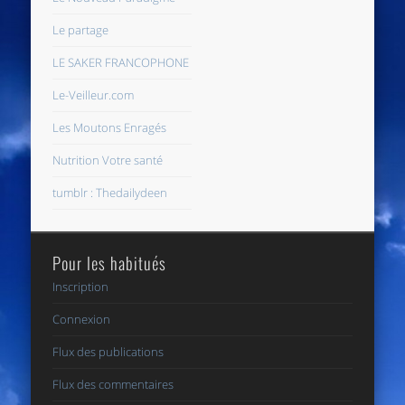
Le partage
LE SAKER FRANCOPHONE
Le-Veilleur.com
Les Moutons Enragés
Nutrition Votre santé
tumblr : Thedailydeen
Pour les habitués
Inscription
Connexion
Flux des publications
Flux des commentaires