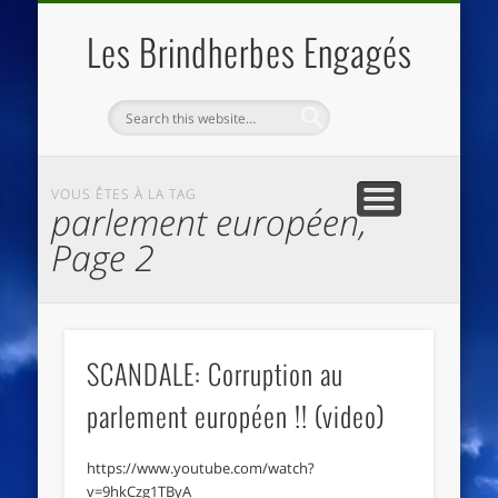
QUI SOMMES NOUS
LES ESSENTIELS
ECO-LIEUX
ACCUEIL
Les Brindherbes Engagés
VOUS ÊTES À LA TAG
parlement européen,
Page 2
SCANDALE: Corruption au
parlement européen !! (video)
https://www.youtube.com/watch?
v=9hkCzg1TByA