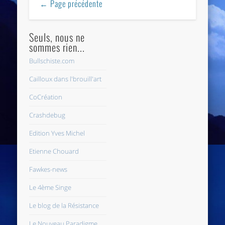
← Page précédente
Seuls, nous ne
sommes rien...
Bullschiste.com
Cailloux dans l'brouill'art
CoCréation
Crashdebug
Edition Yves Michel
Etienne Chouard
Fawkes-news
Le 4ème Singe
Le blog de la Résistance
Le Nouveau Paradigme