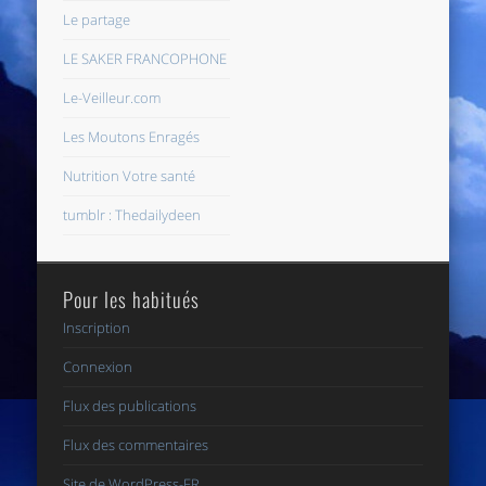
Le partage
LE SAKER FRANCOPHONE
Le-Veilleur.com
Les Moutons Enragés
Nutrition Votre santé
tumblr : Thedailydeen
Pour les habitués
Inscription
Connexion
Flux des publications
Flux des commentaires
Site de WordPress-FR