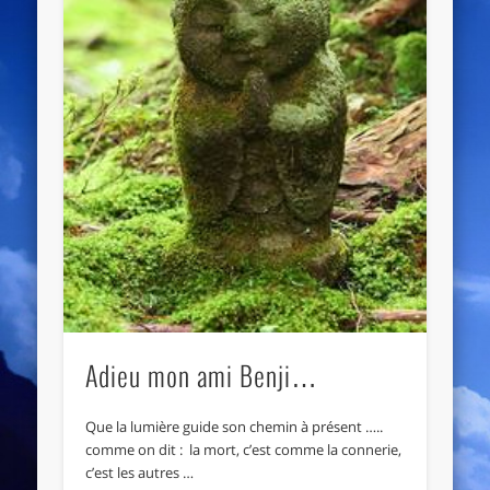
Adieu mon ami Benji…
Que la lumière guide son chemin à présent …..
comme on dit : la mort, c’est comme la connerie,
c’est les autres …