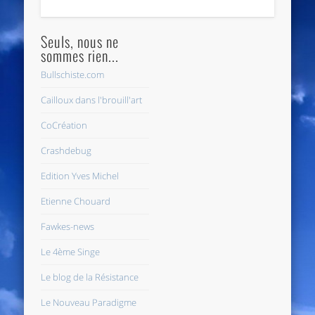
Seuls, nous ne
sommes rien...
Bullschiste.com
Cailloux dans l'brouill'art
CoCréation
Crashdebug
Edition Yves Michel
Etienne Chouard
Fawkes-news
Le 4ème Singe
Le blog de la Résistance
Le Nouveau Paradigme