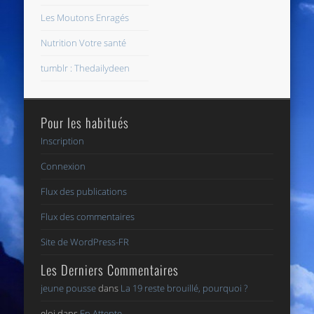
Les Moutons Enragés
Nutrition Votre santé
tumblr : Thedailydeen
Pour les habitués
Inscription
Connexion
Flux des publications
Flux des commentaires
Site de WordPress-FR
Les Derniers Commentaires
jeune pousse
dans
La 19 reste brouillé, pourquoi ?
eloi
dans
En Attente..