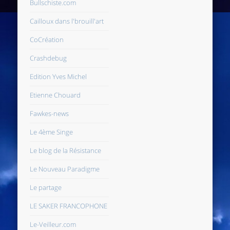
Bullschiste.com
Cailloux dans l'brouill'art
CoCréation
Crashdebug
Edition Yves Michel
Etienne Chouard
Fawkes-news
Le 4ème Singe
Le blog de la Résistance
Le Nouveau Paradigme
Le partage
LE SAKER FRANCOPHONE
Le-Veilleur.com