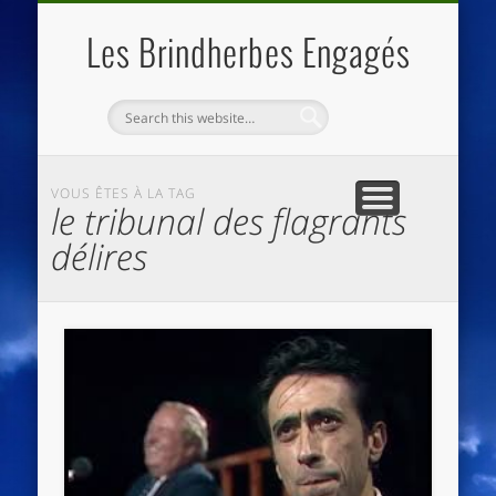
QUI SOMMES NOUS
LES ESSENTIELS
ECO-LIEUX
ACCUEIL
Les Brindherbes Engagés
VOUS ÊTES À LA TAG
le tribunal des flagrants
délires