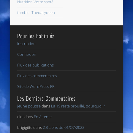
Nutrition Votre santé
tumblr : Thedailydeen
Pour les habitués
Inscription
Connexion
Flux des publications
Flux des commentaires
Site de WordPress-FR
Les Derniers Commentaires
jeune pousse
dans
La 19 reste brouillé, pourquoi ?
eloi
dans
En Attente..
brigigitte
dans
2,3 Liens du 01/O7/2022