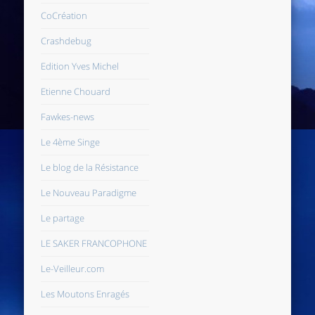
CoCréation
Crashdebug
Edition Yves Michel
Etienne Chouard
Fawkes-news
Le 4ème Singe
Le blog de la Résistance
Le Nouveau Paradigme
Le partage
LE SAKER FRANCOPHONE
Le-Veilleur.com
Les Moutons Enragés