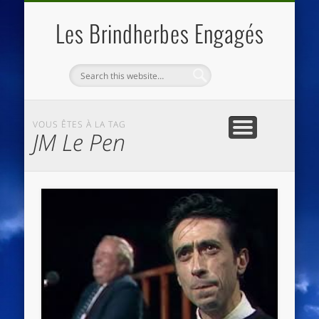
QUI SOMMES NOUS
LES ESSENTIELS
ECO-LIEUX
ACCUEIL
Les Brindherbes Engagés
VOUS ÊTES À LA TAG
JM Le Pen