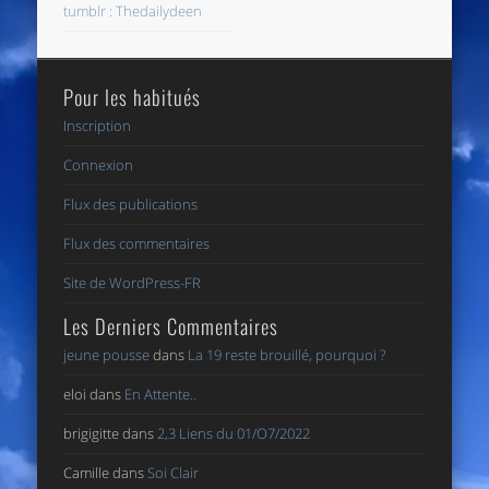
tumblr : Thedailydeen
Pour les habitués
Inscription
Connexion
Flux des publications
Flux des commentaires
Site de WordPress-FR
Les Derniers Commentaires
jeune pousse
dans
La 19 reste brouillé, pourquoi ?
eloi
dans
En Attente..
brigigitte
dans
2,3 Liens du 01/O7/2022
Camille
dans
Soi Clair