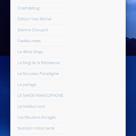
Crashdebug
Edition Yves Michel
Etienne Chouard
Fawkes-news
Le 4ème Singe
Le blog de la Résistance
Le Nouveau Paradigme
Le partage
LE SAKER FRANCOPHONE
Le-Veilleur.com
Les Moutons Enragés
Nutrition Votre santé