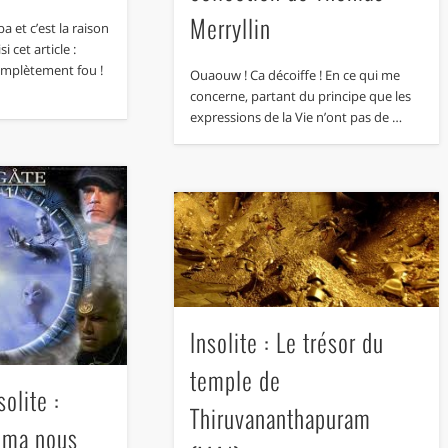
Merryllin
ba et c’est la raison
i cet article :
complètement fou !
Ouaouw ! Ca décoiffe ! En ce qui me
concerne, partant du principe que les
expressions de la Vie n’ont pas de …
Insolite : Le trésor du
temple de
olite :
Thiruvananthapuram
éma nous