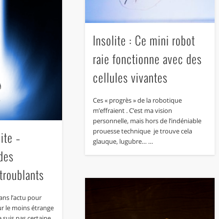
Insolite : Ce mini robot
raie fonctionne avec des
cellules vivantes
Ces « progrès » de la robotique
m’effraient . C’est ma vision
personnelle, mais hors de l’indéniable
prouesse technique je trouve cela
ite –
glauque, lugubre… …
 des
troublants
ns l’actu pour
ur le moins étrange
e suis pas certaine