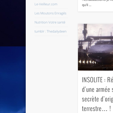
Le-Veilleur.com
qu’il …
Les Moutons Enragés
Nutrition Votre santé
tumblr : Thedailydeen
INSOLITE : Ré
d’une armée 
secrète d’ori
terrestre… !