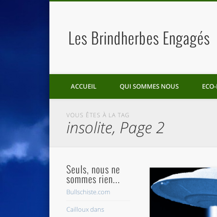
Les Brindherbes Engagés
ACCUEIL
QUI SOMMES NOUS
ECO-
VOUS ÊTES À LA TAG
insolite, Page 2
Seuls, nous ne
sommes rien...
Bullschiste.com
Cailloux dans