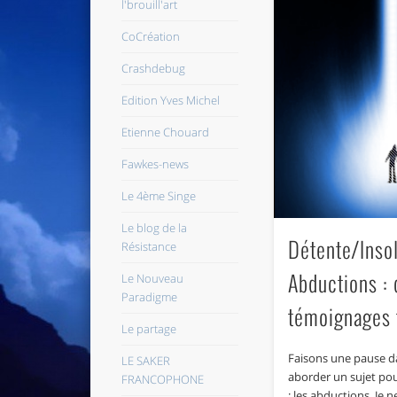
l'brouill'art
CoCréation
Crashdebug
Edition Yves Michel
Etienne Chouard
Fawkes-news
Le 4ème Singe
Le blog de la
Détente/Insol
Résistance
Abductions :
Le Nouveau
Paradigme
témoignages 
Le partage
Faisons une pause da
LE SAKER
aborder un sujet po
FRANCOPHONE
: les abductions. Je n