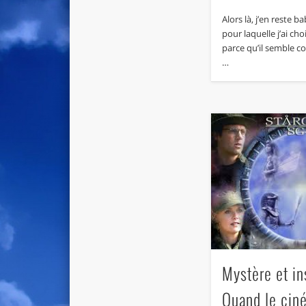
Alors là, j’en reste ba
pour laquelle j’ai chois
parce qu’il semble 
…
Mystère et ins
Quand le cin