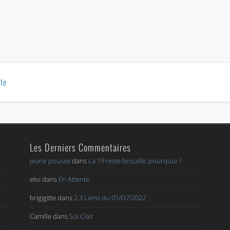
te
Les Derniers Commentaires
jeune pousse
dans
La 19 reste brouillé, pourquoi ?
eloi
dans
En Attente..
brigigitte
dans
2,3 Liens du 01/O7/2022
Camille
dans
Soi Clair