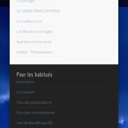
Le partage
LE SAKER FRANCOPHONE
Le-Veilleur.com
Les Moutons Enragés
Nutrition Votre santé
tumblr : Thedailydeen
Pour les habitués
Inscription
Connexion
Flux des publications
Flux des commentaires
Site de WordPress-FR