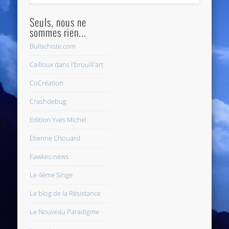
Seuls, nous ne
sommes rien...
Bullschiste.com
Cailloux dans l'brouill'art
CoCréation
Crashdebug
Edition Yves Michel
Etienne Chouard
Fawkes-news
Le 4ème Singe
Le blog de la Résistance
Le Nouveau Paradigme