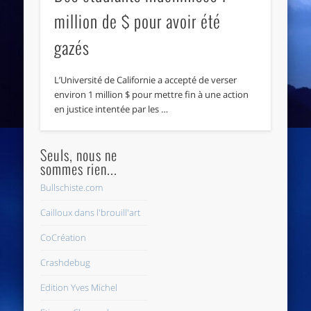
million de $ pour avoir été
gazés
L’Université de Californie a accepté de verser
environ 1 million $ pour mettre fin à une action
en justice intentée par les …
Seuls, nous ne
sommes rien...
Bullschiste.com
Cailloux dans l'brouill'art
CoCréation
Crashdebug
Edition Yves Michel