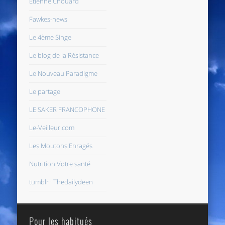
Etienne Chouard
Fawkes-news
Le 4ème Singe
Le blog de la Résistance
Le Nouveau Paradigme
Le partage
LE SAKER FRANCOPHONE
Le-Veilleur.com
Les Moutons Enragés
Nutrition Votre santé
tumblr : Thedailydeen
Pour les habitués