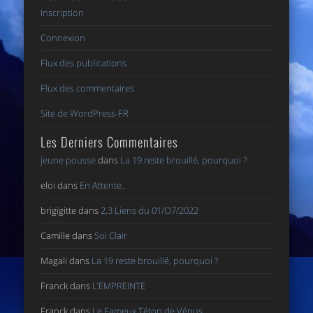
Inscription
Connexion
Flux des publications
Flux des commentaires
Site de WordPress-FR
Les Derniers Commentaires
jeune pousse
dans
La 19 reste brouillé, pourquoi ?
eloi
dans
En Attente..
brigigitte
dans
2,3 Liens du 01/O7/2022
Camille
dans
Soi Clair
Magali
dans
La 19 reste brouillé, pourquoi ?
Franck
dans
L’EMPREINTE
Franck
dans
Le Fameux Téton de Vénus