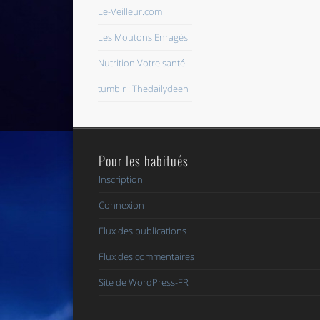
Le-Veilleur.com
Les Moutons Enragés
Nutrition Votre santé
tumblr : Thedailydeen
Pour les habitués
Inscription
Connexion
Flux des publications
Flux des commentaires
Site de WordPress-FR