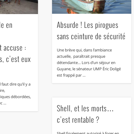
Absurde ! Les pirogues
le en
sans ceinture de sécurité
 accuse :
Une brève qui, dans l’ambiance
s, c’est eux
actuelle, paraîtrait presque
détendante… Lors d’un séjour en
Guyane, le sénateur UMP Éric Doligé
est frappé par …
faut dire qu’il y a
ire,
liques débordées,
ec …
Shell, et les morts…
c’est rentable ?
Shell finalement autorisé à forer en