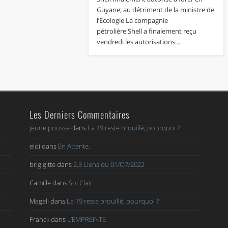
Guyane, au détriment de la ministre de
l’Ecologie La compagnie
pétrolière Shell a finalement reçu
vendredi les autorisations …
Les Derniers Commentaires
jeune pousse
dans
La 19 reste brouillé, pourquoi ?
eloi
dans
En Attente..
brigigitte
dans
2,3 Liens du 01/O7/2022
Camille
dans
Soi Clair
Magali
dans
La 19 reste brouillé, pourquoi ?
Franck
dans
L’EMPREINTE