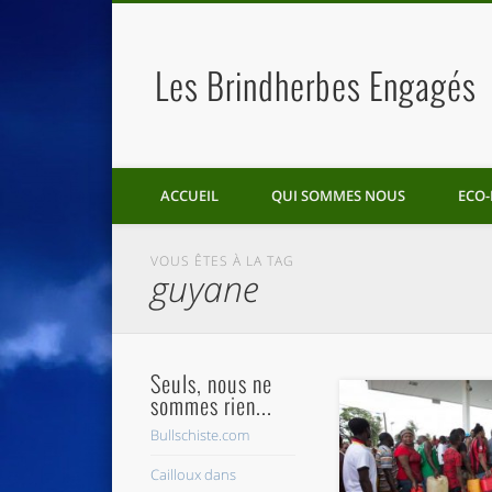
Les Brindherbes Engagés
ACCUEIL
QUI SOMMES NOUS
ECO-
VOUS ÊTES À LA TAG
guyane
Seuls, nous ne
sommes rien...
Bullschiste.com
Cailloux dans