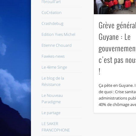
l'brouill'art
CoCréation
Grève généra
Crashdebug
Guyane : Le
Edition Yves Michel
Etienne Chouard
gouvernement
Fawkes-news
c’est pas nou
Le 4ème Singe
!
Le blog de la
Résistance
Ça pète en Guyane. Il 
de quoi : Crise sanita
Le Nouveau
administrations pub
Paradigme
40% de chômage av
Le partage
LE SAKER
FRANCOPHONE