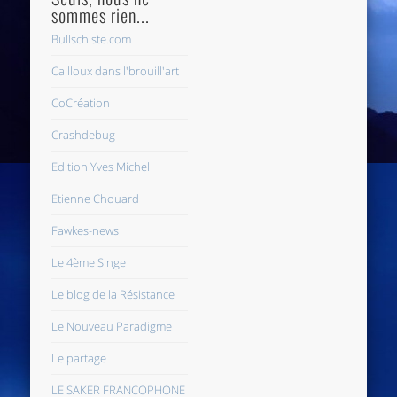
sommes rien...
Bullschiste.com
Cailloux dans l'brouill'art
CoCréation
Crashdebug
Edition Yves Michel
Etienne Chouard
Fawkes-news
Le 4ème Singe
Le blog de la Résistance
Le Nouveau Paradigme
Le partage
LE SAKER FRANCOPHONE