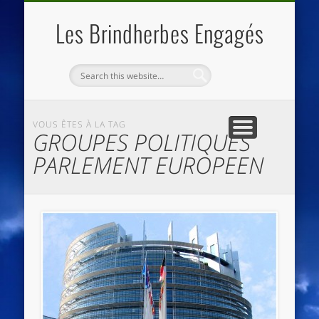
QUI SOMMES NOUS
LES ESSENTIELS
ECO-LIEUX
ACCUEIL
Les Brindherbes Engagés
VOUS ÊTES À LA TAG
GROUPES POLITIQUES
PARLEMENT EUROPEEN