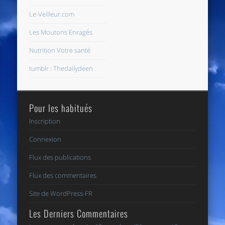
Le-Veilleur.com
Les Moutons Enragés
Nutrition Votre santé
tumblr : Thedailydeen
Pour les habitués
Inscription
Connexion
Flux des publications
Flux des commentaires
Site de WordPress-FR
Les Derniers Commentaires