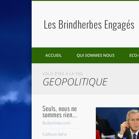
Les Brindherbes Engagés
ACCUEIL
QUI SOMMES NOUS
ECO-
VOUS ÊTES À LA TAG
GEOPOLITIQUE
Seuls, nous ne
sommes rien...
Bullschiste.com
Cailloux dans