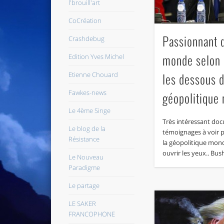
l'brouill'art
CoCréation
Passionnant d
Crashdebug
monde selon 
Edition Yves Michel
Etienne Chouard
les dessous d
Fawkes-news
géopolitiqu
Le 4ème Singe
Très intéressant do
Le blog de la
témoignages à voir
Résistance
la géopolitique mond
ouvrir les yeux.. Bus
Le Nouveau
Paradigme
Le partage
LE SAKER
FRANCOPHONE