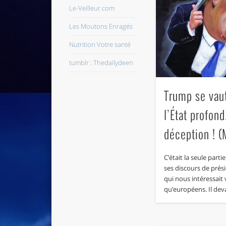
Le-Veilleur.com
Les Moutons Enragés
Nutrition Votre santé
tumblr : Thedailydeen
Trump se vau
l’État profond
déception ! (
C’était la seule parti
ses discours de prési
qui nous intéressait
qu’européens. Il deva