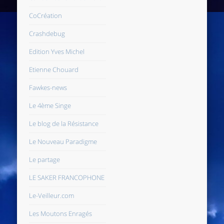
CoCréation
Crashdebug
Edition Yves Michel
Etienne Chouard
Fawkes-news
Le 4ème Singe
Le blog de la Résistance
Le Nouveau Paradigme
Le partage
LE SAKER FRANCOPHONE
Le-Veilleur.com
Les Moutons Enragés