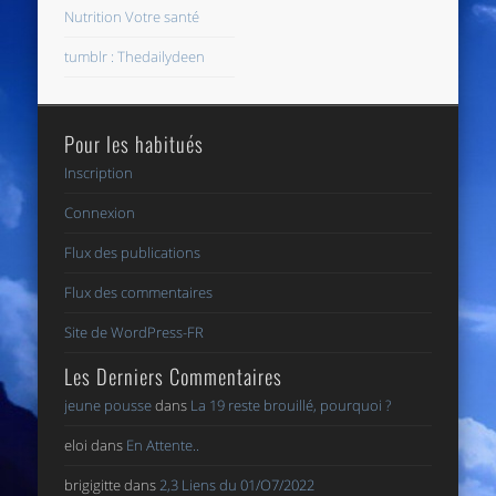
Nutrition Votre santé
tumblr : Thedailydeen
Pour les habitués
Inscription
Connexion
Flux des publications
Flux des commentaires
Site de WordPress-FR
Les Derniers Commentaires
jeune pousse
dans
La 19 reste brouillé, pourquoi ?
eloi
dans
En Attente..
brigigitte
dans
2,3 Liens du 01/O7/2022