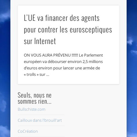
L’UE va financer des agents
pour contrer les eurosceptiques
sur Internet
ON VOUS AURA PRÉVENU !!!!!!! Le Parlement
européen va débourser environ 2,5 millions
d’euros environ pour lancer une armée de
« trolls » sur …
Seuls, nous ne
sommes rien...
Bullschiste.com
Cailloux dans l'brouill'art
CoCréation