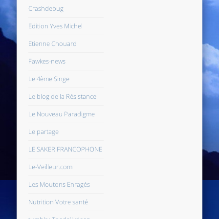
Crashdebug
Edition Yves Michel
Etienne Chouard
Fawkes-news
Le 4ème Singe
Le blog de la Résistance
Le Nouveau Paradigme
Le partage
LE SAKER FRANCOPHONE
Le-Veilleur.com
Les Moutons Enragés
Nutrition Votre santé