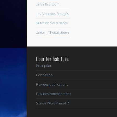
Le-Veilleur.com
Les Moutons Enragés
Nutrition Votre santé
tumblr : Thedailydeen
Pour les habitués
Inscription
Connexion
Flux des publications
Flux des commentaires
Site de WordPress-FR