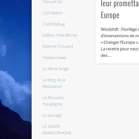
leur prometta
l'brouill'art
Europe
CoCréation
Crashdebug
Windshift : Florilège 
Edition Yves Michel
d’interventions de n
« Changer l’Europe 
Etienne Chouard
La recette pour neutr
des …
Fawkes-news
Le 4ème Singe
Le blog de la
Résistance
Le Nouveau
Paradigme
Le partage
LE SAKER
FRANCOPHONE