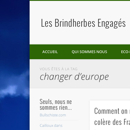
Les Brindherbes Engagés
ACCUEIL
QUI SOMMES NOUS
ECO-
VOUS ÊTES À LA TAG
changer d’europe
Seuls, nous ne
sommes rien...
Comment on n
Bullschiste.com
colère des Fr
Cailloux dans