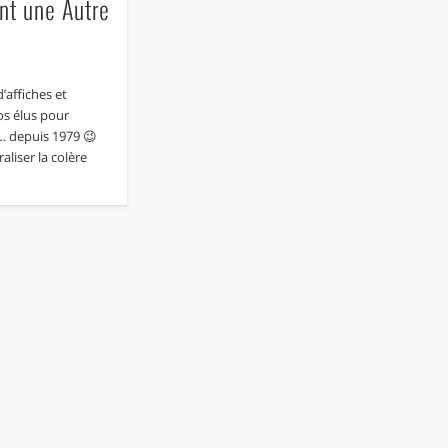
nt une Autre
d’affiches et
os élus pour
»… depuis 1979 😉
aliser la colère