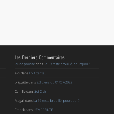
Les Derniers Commentaires
jeune pousse
dans
La 19 reste brouillé, pourquoi ?
eloi
dans
En Attente..
brigigitte
dans
2,3 Liens du 01/O7/2022
Camille
dans
Soi Clair
Magali
dans
La 19 reste brouillé, pourquoi ?
Franck
dans
L’EMPREINTE