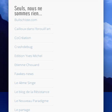
Seuls, nous ne
sommes rien...
Bullschiste.com
Cailloux dans l'brouill'art
CoCréation
Crashdebug
Edition Yves Michel
Etienne Chouard
Fawkes-news
Le 4ème Singe
Le blog de la Résistance
Le Nouveau Paradigme
Le partage