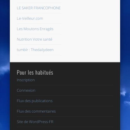
LE SAKER FRANCOPHONE
Le-Veilleur.com
Les Moutons Enragés
Nutrition Votre santé
tumblr : Thedailydeen
Pour les habitués
Inscription
Connexion
Flux des publications
Flux des commentaires
Site de WordPress-FR