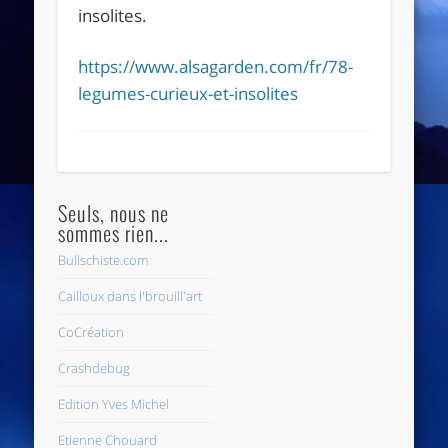
insolites.
https://www.alsagarden.com/fr/78-
legumes-curieux-et-insolites
Seuls, nous ne
sommes rien...
Bullschiste.com
Cailloux dans l'brouill'art
CoCréation
Crashdebug
Edition Yves Michel
Etienne Chouard