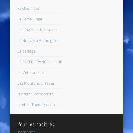
Fawkes-news
Le 4ème Singe
Le blog de la Résistance
Le Nouveau Paradigme
Le partage
LE SAKER FRANCOPHONE
Le-Veilleur.com
Les Moutons Enragés
Nutrition Votre santé
tumblr : Thedailydeen
Pour les habitués
Inscription