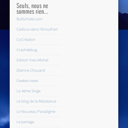
Seuls, nous ne
sommes rien...
Bullschiste.com
Cailloux dans l'brouill'art
CoCréation
Crashdebug
Edition Yves Michel
Etienne Chouard
Fawkes-news
Le 4ème Singe
Le blog de la Résistance
Le Nouveau Paradigme
Le partage