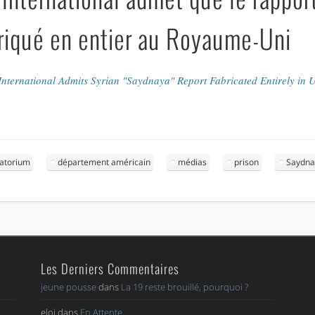
briqué en entier au Royaume-Uni
International Admits Syrian "Saydnaya" Report Fabricated Entirely in 
atorium
département américain
médias
prison
Saydna
Les Derniers Commentaires
jeune pousse
dans
La 19 reste brouillé, pourquoi ?
eloi
dans
En Attente..