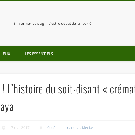
S'informer puis agir, c'est le début de la liberté
LIEUX
LES ESSENTIELS
 ! L’histoire du soit-disant « crém
naya
17 mai 2017
Conflit
,
International
,
Médias