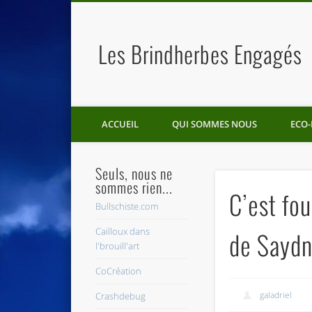
Les Brindherbes Engagés
ACCUEIL
QUI SOMMES NOUS
ECO-
Seuls, nous ne
sommes rien...
C’est fou
Bullschiste.com
Cailloux dans
de Sayd
l'brouill'art
CoCréation
galadriel
Crashdebug