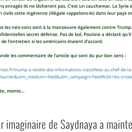
 enragés ils ne lâcheront pas. C’est un cauchemar. La Syrie e
 civils cette ingérence (illégale rappelons-le) dans leur pays ma
 les néo-cons sont à la manoeuvre également contre Trump. Il
fidentielles secret défense. Pas de bol, Poutine a déclaré qu’i
de l’entretien si les américains étaient d’accord.
de les commentaire de l’article qui sont du pur bon sens :
ises.fr/trump-a-revele-des-informations-classifiees-au-chef-de-la
dburner&utm_medium=feed&utm_campaign=Feed%3A+les-crises-
nte, monte…
eur imaginaire de Saydnaya a maint