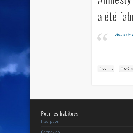
a été fa
Amnesty 
conflit
crém
Pour les habitués
Inscription
Connexion