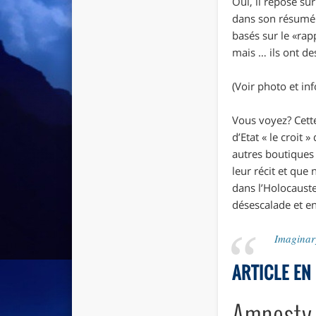
Oui, il repose su
dans son résumé d
basés sur le «ra
mais … ils ont des
(Voir photo et in
Vous voyez? Cette
d’Etat « le croit
autres boutiques 
leur récit et que
dans l’Holocauste
désescalade et en
Imaginar
ARTICLE EN 
Amnesty 