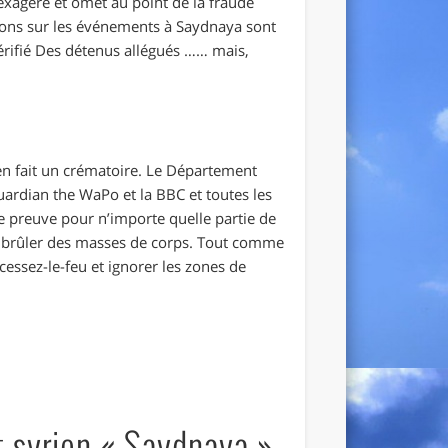
exagère et omet au point de la fraude
tions sur les événements à Saydnaya sont
rifié Des détenus allégués …… mais,
en fait un crématoire. Le Département
uardian the WaPo et la BBC et toutes les
te preuve pour n’importe quelle partie de
our brûler des masses de corps. Tout comme
cessez-le-feu et ignorer les zones de
t syrien « Saydnaya »