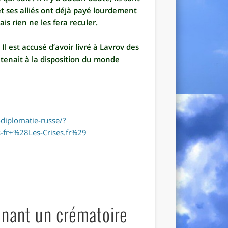
t ses alliés ont déjà payé lourdement
is rien ne les fera reculer.
 est accusé d’avoir livré à Lavrov des
l tenait à la disposition du monde
-diplomatie-russe/?
fr+%28Les-Crises.fr%29
enant un crématoire