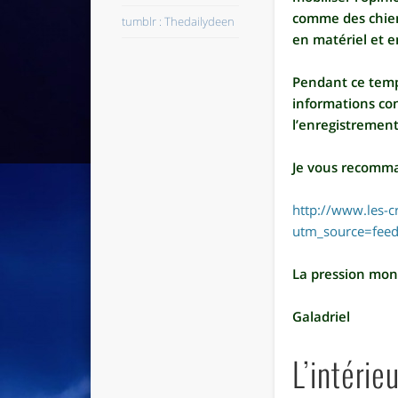
comme des chiens
tumblr : Thedailydeen
en matériel et en
Pendant ce temps
informations con
l’enregistrement 
Je vous recomman
http://www.les-cr
utm_source=fee
La pression mo
Galadriel
L’intéri