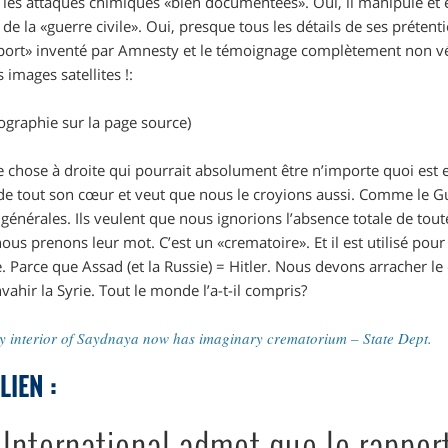
r les attaques chimiques «bien documentées». Oui, il manipule et 
e la «guerre civile». Oui, presque tous les détails de ses préten
pport» inventé par Amnesty et le témoignage complètement non vé
 images satellites !:
fographie sur la page source)
 chose à droite qui pourrait absolument être n’importe quoi est 
 » de tout son cœur et veut que nous le croyions aussi. Comme le G
générales. Ils veulent que nous ignorions l’absence totale de tou
 nous prenons leur mot. C’est un «crematoire». Et il est utilisé p
. Parce que Assad (et la Russie) = Hitler. Nous devons arracher le 
vahir la Syrie. Tout le monde l’a-t-il compris?
y interior of Saydnaya now has imaginary crematorium – State Dept.
LIEN :
International admet que le rappor