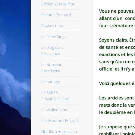
Edition Yves Michel
Vous ne pouvez p
Etienne Chouard
allant d’un cond
four crématoire 
Fawkes-news
Le 4ème Singe
Soyons clairs. 
de santé et enco
Le blog de la
Résistance
exactions et les
sans qu’aucun me
Le Nouveau
officiel et il n
Paradigme
Le partage
Voici quelques 
LE SAKER
Les articles sont
FRANCOPHONE
mets donc la ve
Le-Veilleur.com
le deuxième en li
Les Moutons Enragés
Je suppose que 
Nutrition Votre santé
mobiliser l’opini