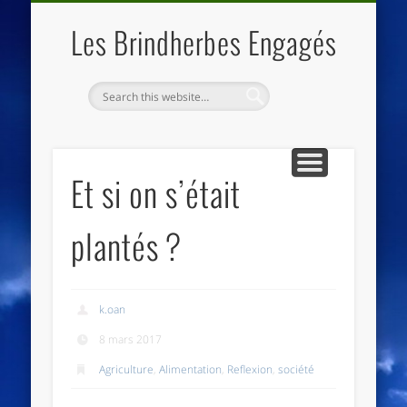
QUI SOMMES NOUS
LES ESSENTIELS
ECO-LIEUX
ACCUEIL
Les Brindherbes Engagés
Et si on s’était
plantés ?
k.oan
8 mars 2017
Agriculture
,
Alimentation
,
Reflexion
,
société