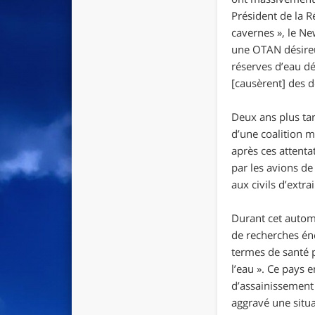
Président de la R
cavernes
», le
Ne
une OTAN désireus
réserves d’eau d
[causèrent] des
Deux ans plus tar
d’une coalition m
après ces attenta
par les avions de
aux civils d’extrai
Durant cet autom
de recherches én
termes de santé p
l’eau
». Ce pays e
d’assainissement 
aggravé une situat