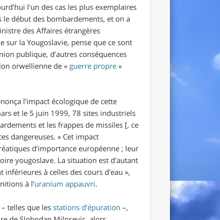
urd’hui l’un des cas les plus exemplaires
rès le début des bombardements, et on a
inistre des Affaires étrangères
e sur la Yougoslavie, pense que ce sont
nion publique, d’autres conséquences
otion orwellienne de «
guerre propre
»
nonça l’impact écologique de cette
ars et le 5 juin 1999, 78 sites industriels
rdements et les frappes de missiles [, ce
nces dangereuses.
» Cet impact
éatiques d’importance européenne ; leur
oire yougoslave. La situation est d’autant
 inférieures à celles des cours d’eau
»,
itions à l’
uranium appauvri
.
 – telles que les
stations d’épuration
–,
ire de Slobodan Milosevic, alors