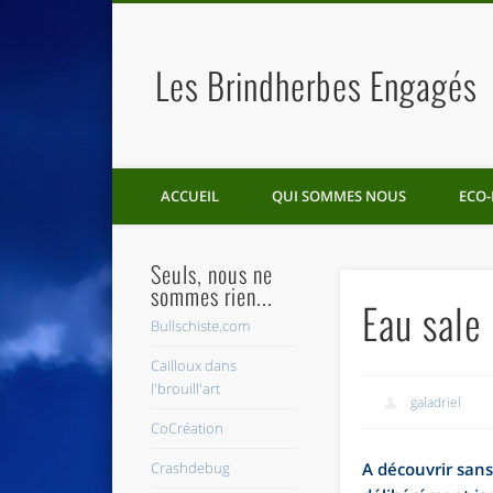
Les Brindherbes Engagés
ACCUEIL
QUI SOMMES NOUS
ECO-
Seuls, nous ne
sommes rien...
Eau sale
Bullschiste.com
Cailloux dans
l'brouill'art
galadriel
CoCréation
Crashdebug
A découvrir sans