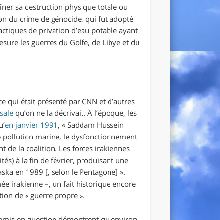
îner sa destruction physique totale ou
on du crime de génocide, qui fut adopté
actiques de privation d’eau potable ayant
esure les guerres du Golfe, de Libye et du
 ce qui était présenté par CNN et d’autres
 sale
qu’on ne la décrivait. À l’époque, les
u’
en janvier 1991
, «
Saddam Hussein
ne pollution marine, le dysfonctionnement
 de la coalition. Les forces irakiennes
tés) à la fin de février, produisant une
laska en 1989 [, selon le Pentagone]
».
e irakienne –, un fait historique encore
tion de « guerre propre ».
 remis en question démontrent qu’environ