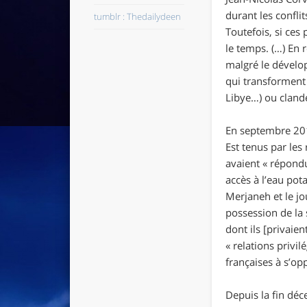
durant les conflit
tumblr : Thedailydeen
Toutefois, si ces
le temps. (…) En
malgré le dével
qui transforment 
Libye…) ou clande
En septembre 20
Est tenus par les
avaient «
répondu
accès à l’eau pot
Merjaneh et le jo
possession de la 
dont ils [privaie
«
relations privil
françaises à s’o
Depuis la fin déc