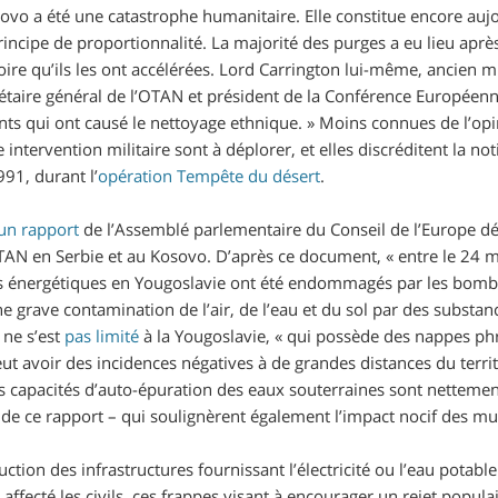
vo a été une catastrophe humanitaire. Elle constitue encore aujo
rincipe de proportionnalité. La majorité des purges a eu lieu ap
oire qu’ils les ont accélérées. Lord Carrington lui-même, ancien m
étaire général de l’OTAN et président de la Conférence Européenn
s qui ont causé le nettoyage ethnique.
» Moins connues de l’opi
e intervention militaire sont à déplorer, et elles discréditent la n
91, durant l’
opération
Tempête du désert
.
un rapport
de l’Assemblé parlementaire du Conseil de l’Europe dé
AN en Serbie et au Kosovo. D’après ce document, «
entre le 24 m
ons énergétiques en Yougoslavie ont été endommagés par les bomba
ne grave contamination de l’air, de l’eau et du sol par des substa
ne s’est
pas limité
à la Yougoslavie, «
qui possède des nappes phr
t avoir des incidences négatives à de grandes distances du territ
s capacités d’auto-épuration des eaux souterraines sont nettement
 de ce rapport – qui soulignèrent également l’impact nocif des mun
uction des infrastructures fournissant l’électricité ou l’eau potable
ffecté les civils, ces frappes visant à encourager un rejet popula