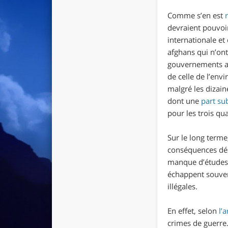
Comme s’en est
devraient pouvoi
internationale et
afghans qui n’ont
gouvernements all
de celle de l’env
malgré les dizain
dont une
part sub
pour les trois qu
Sur le long terme
conséquences désa
manque d’études é
échappent souvent
illégales.
En effet, selon
l’a
crimes de guerre