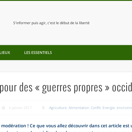
S'informer puis agir, c'est le début de la liberté
LIEUX
LES ESSENTIELS
 pour des « guerres propres » occi
6 janvier 2017
Agriculture
,
Alimentation
,
Conflit
,
Energie
,
environ
 modération ! Ce que vous allez découvrir dans cet article est