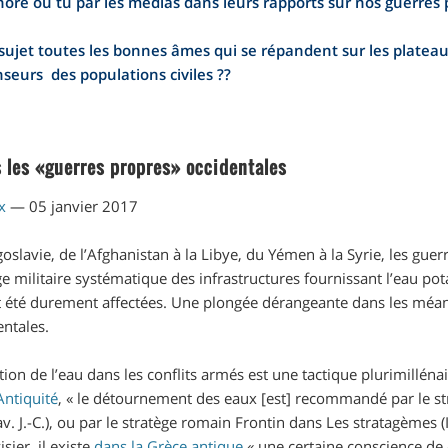
oré ou tu par les médias dans leurs rapports sur nos guerres 
sujet toutes les bonnes âmes qui se répandent sur les plateaux
seurs des populations civiles ??
s les «guerres propres» occidentales
x
—
05 janvier 2017
ugoslavie, de l’Afghanistan à la Libye, du Yémen à la Syrie, les gue
ge militaire systématique des infrastructures fournissant l’eau po
 été durement affectées. Une plongée dérangeante dans les méan
entales.
tion de l’eau dans les conflits armés est une tactique plurimilléna
Antiquité
, «
le détournement des eaux [est] recommandé par le st
av. J.-C.), ou par le stratège romain Frontin dans
Les stratagèmes
(
sier, il existe
dans la Grèce antique
«
une certaine conscience de ce