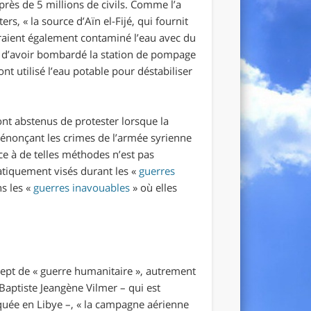
près de 5 millions de civils. Comme l’a
ters, «
la source d’Aïn el-Fijé, qui fournit
uraient également contaminé l’eau avec du
e d’avoir bombardé la station de pompage
nt utilisé l’eau potable pour déstabiliser
sont abstenus de protester lorsque la
dénonçant les crimes de l’armée syrienne
ace à de telles méthodes n’est pas
tiquement visés
durant les «
guerres
ns les «
guerres inavouables
» où elles
ept de « guerre humanitaire », autrement
-Baptiste Jeangène Vilmer – qui est
quée en Libye –, «
la campagne aérienne