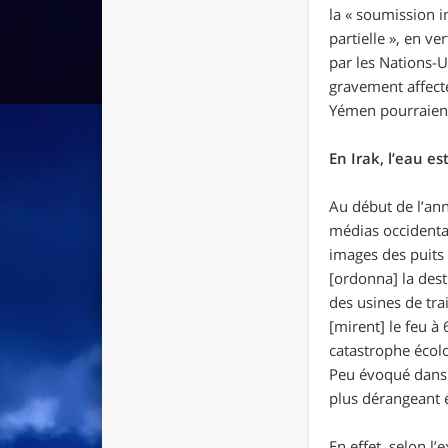
la «
soumission in
partielle
», en ve
par les Nations-U
gravement affecté
Yémen pourraient 
En Irak, l’eau e
Au début de l’ann
médias occidenta
images des puits 
[ordonna] la dest
des usines de tra
[mirent] le feu à
catastrophe écolo
Peu évoqué dans l
plus dérangeant é
En effet, selon l