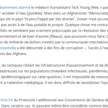
récemment alarmé
le médecin humanitaire Teck Young Wee, «
par
r accéder à l’eau [potable]. Mais dans un Afghanistan “démocrati
 qui est le pays “le plus frappé par des drones”, Zuhair n’est qu’
 pas accès à de l’eau potable et propre. Quelque chose me contraria
iés ne semblent pas vraiment préoccupés par la résolution des ca
ironnement et de bien d’autres [fléaux], que pouvions-nous faire, [
es de milliards de dollars investis par la communauté internation
stantielle
a été détournée à des fins de corruption –, l’accès à l
arts des Afghans.
, les tactiques ciblant les infrastructures d’assainissement et de d
streuses sur les populations (maladies infectieuses, pandémies, 
pidémiologiques sur cette question, il est impossible de mesurer
 à l’attention médiatique. Il est donc difficile de sensibiliser l’
rticle 54
du Protocole I additionnel aux Conventions de Genève de 
. Dans certains cas, ils peuvent même être considérés comme des 