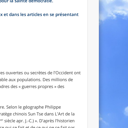
pour la sainte démocratie.
 et dans les articles en se présentant
rres ouvertes ou secrètes de l’Occident ont
table aux populations. Des millions de
dres des « guerres propres » des
ire. Selon le géographe Philippe
ratège chinois Sun Tse dans
L’Art de la
er
I
siècle apr. J.-C.)
». D’après l’historien
 qui se fait et de ce qui ne se fait pas