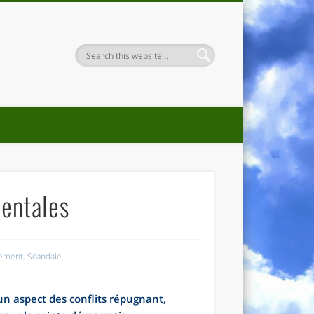
dentales
nement
,
Scandale
 un aspect des conflits répugnant,