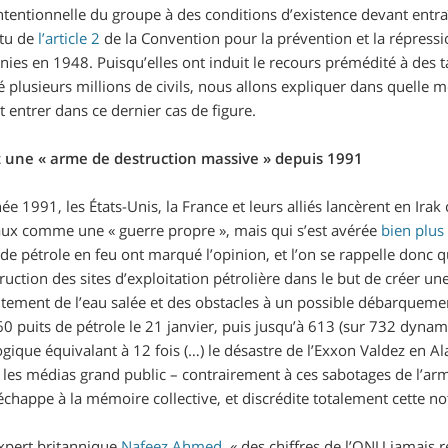
tentionnelle du groupe à des conditions d’existence devant entra
rtu de
l’article 2
de la Convention pour la prévention et la répressi
nies en 1948. Puisqu’elles ont induit le recours prémédité à des t
 plusieurs millions de civils, nous allons expliquer dans quelle m
entrer dans ce dernier cas de figure.
st une « arme de destruction massive » depuis 1991
ée 1991, les États-Unis, la France et leurs alliés lancèrent en Irak
ux comme une « guerre propre », mais qui s’est avérée
bien plus
de pétrole en feu ont marqué l’opinion, et l’on se rappelle donc q
ruction des sites d’exploitation pétrolière dans le but de créer u
itement de l’eau salée et des obstacles à un possible débarquement
 60 puits de pétrole le 21 janvier, puis jusqu’à 613 (sur 732 dynami
gique équivalant à 12 fois (…) le désastre de l’Exxon Valdez en A
es médias grand public – contrairement à ces sabotages de l’armé
chappe à la mémoire collective, et discrédite totalement cette no
’expert britannique
Nafeez Ahmed
, «
des chiffres de l’ONU jamais