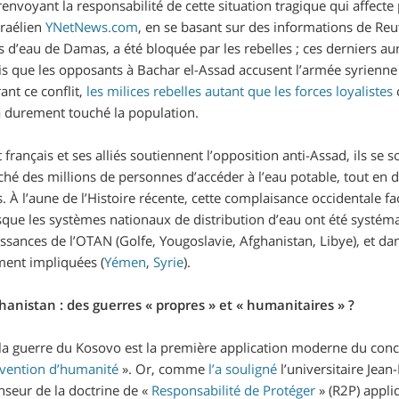
nvoyant la responsabilité de cette situation tragique qui affecte 
sraélien
YNetNews.com
, en se basant sur des informations de Reu
 d’eau de Damas, a été bloquée par les rebelles ; ces derniers a
is que les opposants à Bachar el-Assad accusent l’armée syrienn
rant ce conflit,
les milices rebelles autant que les forces loyalistes
o
a durement touché la population.
 français et ses alliés soutiennent l’opposition anti-Assad, ils se 
hé des millions de personnes d’accéder à l’eau potable, tout en 
s. À l’aune de l’Histoire récente, cette complaisance occidentale f
sque les systèmes nationaux de distribution d’eau ont été
systéma
ssances de l’OTAN (Golfe, Yougoslavie, Afghanistan, Libye), et da
ment impliquées (
Yémen
,
Syrie
).
hanistan : des guerres « propres » et « humanitaires » ?
la guerre du Kosovo est la première application moderne du conc
rvention d’humanité
». Or, comme
l’a souligné
l’universitaire Jean
nseur de la doctrine de «
Responsabilité de Protéger
» (R2P) appli