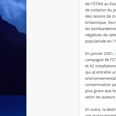
de l’OTAN au Koso
de violation du p
des raisons de cr
britannique, Secr
les bombardement
négatives de cett
popularisée en 19
En janvier 2001,
campagne de l’OT
et 42 installati
qui a] entraîné u
environnemental 
contamination peu
plus grave que le
selon les auteurs
En outre, la destr
ont massivement a