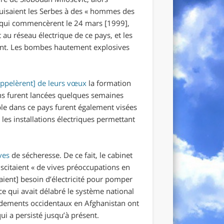
uisaient les Serbes à des «
hommes des
qui commencèrent le 24 mars [1999],
au réseau électrique de ce pays, et les
ent. Les bombes hautement explosives
appelèrent] de leurs vœux
la formation
ns furent lancées quelques semaines
table dans ce pays furent également visées
 les installations électriques permettant
ves
de sécheresse. De ce fait, le cabinet
scitaient «
de vives préoccupations en
vaient] besoin d’électricité pour pomper
ce qui avait délabré le système national
bardements occidentaux en Afghanistan ont
qui a persisté jusqu’à présent.