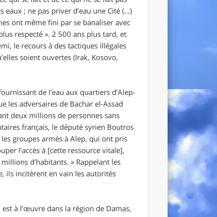
es eaux ; ne pas priver d’eau une Cité (…)
ines ont même fini par se banaliser avec
 plus respecté
». 2 500 ans plus tard, et
mi, le recours à des tactiques illégales
elles soient ouvertes (Irak, Kosovo,
ournissant de l’eau aux quartiers d’Alep-
ue les adversaires de Bachar el-Assad
sant deux millions de personnes sans
aires français, le député syrien Boutros
«
les groupes armés à Alep, qui ont pris
per l’accès à [cette ressource vitale],
 millions d’habitants.
» Rappelant les
, ils incitèrent en vain les autorités
u est à l’œuvre dans la région de Damas,