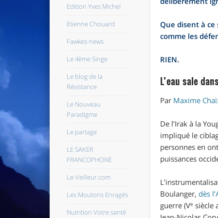
délibérément ign
Edition Yves Michel
Etienne Chouard
Que disent à ce 
comme les défen
Fawkes-news
Le 4ème Singe
RIEN.
Le blog de la
L’eau sale dan
Résistance
Par
Maxime Chai
Le Nouveau
Paradigme
De l’Irak à la Yo
Le partage
impliqué le cibla
personnes en ont
LE SAKER
puissances occid
FRANCOPHONE
Le-Veilleur.com
L’instrumentalisa
Boulanger,
dès l’
Les Moutons Enragés
e
guerre
(V
siècle 
Nutrition Votre santé
Jean-Nicolas Corvi