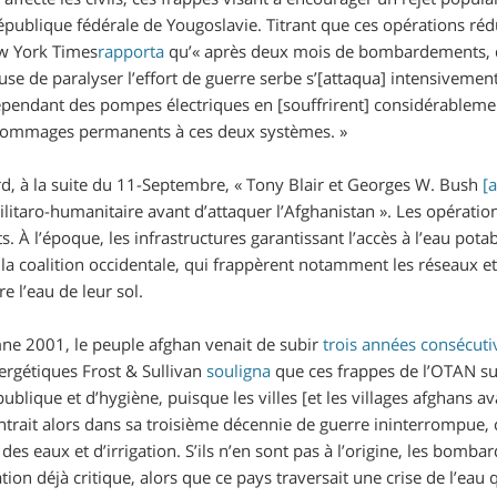
épublique fédérale de Yougoslavie. Titrant que ces opérations réd
w York Times
rapporta
qu’«
après deux mois de bombardements, 
e de paralyser l’effort de guerre serbe s’[attaqua] intensivement 
épendant des pompes électriques en [souffrirent] considérablem
 dommages permanents à ces deux systèmes.
»
d, à la suite du 11-Septembre, «
Tony Blair et Georges W. Bush
[
ilitaro-humanitaire avant d’attaquer l’Afghanistan
». Les opératio
ts. À l’époque, les infrastructures garantissant l’accès à l’eau po
 la coalition occidentale, qui frappèrent notamment les réseaux et
re l’eau de leur sol.
ne 2001, le peuple afghan venait de subir
trois années consécuti
ergétiques Frost & Sullivan
souligna
que ces frappes de l’OTAN su
ublique et d’hygiène, puisque les villes [et les villages afghans a
ntrait alors dans sa troisième décennie de guerre ininterrompue, 
des eaux et d’irrigation. S’ils n’en sont pas à l’origine, les bom
ion déjà critique, alors que ce pays traversait une crise de l’eau 