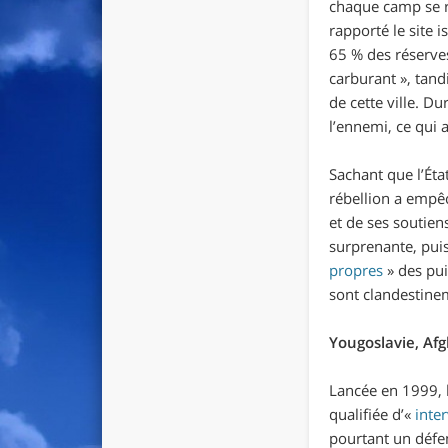
chaque camp se re
rapporté le site i
65 % des réserves
carburant
», tand
de cette ville. Du
l’ennemi, ce qui 
Sachant que l’État
rébellion a empêc
et de ses soutien
surprenante, pui
propres
» des pui
sont clandestine
Yougoslavie, Afg
Lancée en 1999, 
qualifiée d’«
inte
pourtant un défe