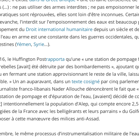
s (…) : ne pas utiliser des armes interdites ; ne pas empoisonner l
 pratiques sont réprouvées, elles sont loin d’être inconnues. Certa
 revanche, l’interdit sur l’empoisonnement des eaux est beaucoup
oppement du
Droit international humanitaire
depuis un siècle et de
l’eau en arme est une constante dans les guerres occidentales, qu’
stines (
Yémen
,
Syrie
…).
16, le
Huffington Post
rapporta
qu’une «
une station de pompage f
 rebelles [avait] été détruite par des bombardements
», ajoutant q
 en fermant une station approvisionnant le reste de la ville, lais
able.
» Un an auparavant, dans un
texte cosigné
par cinq parlement
urnaliste franco-libanais Nader Allouche dénoncèrent le fait que 
station de pompage et d’épuration de l’eau, [avaient] décidé de cou
nt] intentionnellement la population d’Alep, qui compte encore 2,5
égiées de la France avec les belligérants et leurs parrains
» du Golfe
pposer à cette manœuvre des milices anti-Assad.
embre, le même processus d’instrumentalisation militaire de l’ea