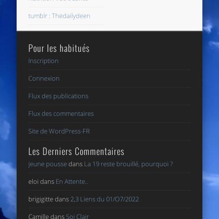
tumblr : Thedailydeen
Pour les habitués
Inscription
Connexion
Flux des publications
Flux des commentaires
Site de WordPress-FR
Les Derniers Commentaires
jeune pousse
dans
La 19 reste brouillé, pourquoi ?
eloi
dans
En Attente..
brigigitte
dans
2,3 Liens du 01/O7/2022
Camille
dans
Soi Clair