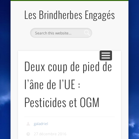
QUI SOMMES NOUS
LES ESSENTIELS
ECO-LIEUX
ACCUEIL
Les Brindherbes Engagés
Deux coup de pied de
l’âne de l’UE :
Pesticides et OGM
galadriel
27 décembre 2016