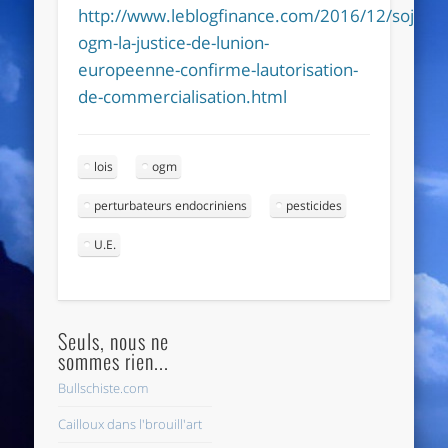
http://www.leblogfinance.com/2016/12/soja-
ogm-la-justice-de-lunion-
europeenne-confirme-lautorisation-
de-commercialisation.html
lois
ogm
perturbateurs endocriniens
pesticides
U.E.
Seuls, nous ne
sommes rien...
Bullschiste.com
Cailloux dans l'brouill'art