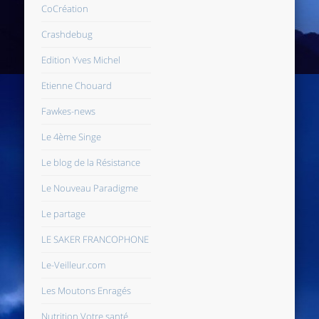
CoCréation
Crashdebug
Edition Yves Michel
Etienne Chouard
Fawkes-news
Le 4ème Singe
Le blog de la Résistance
Le Nouveau Paradigme
Le partage
LE SAKER FRANCOPHONE
Le-Veilleur.com
Les Moutons Enragés
Nutrition Votre santé