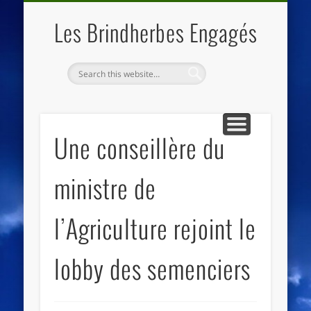
QUI SOMMES NOUS
LES ESSENTIELS
ECO-LIEUX
ACCUEIL
Les Brindherbes Engagés
Une conseillère du
ministre de
l’Agriculture rejoint le
lobby des semenciers