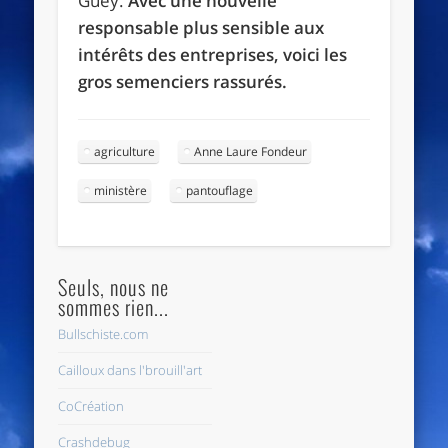
Guey.
Avec une nouvelle
responsable plus sensible aux
intérêts des entreprises, voici les
gros semenciers rassurés.
agriculture
Anne Laure Fondeur
ministère
pantouflage
Seuls, nous ne
sommes rien...
Bullschiste.com
Cailloux dans l'brouill'art
CoCréation
Crashdebug