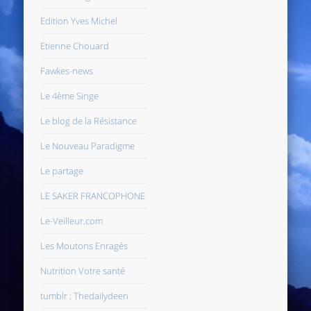
Edition Yves Michel
Etienne Chouard
Fawkes-news
Le 4ème Singe
Le blog de la Résistance
Le Nouveau Paradigme
Le partage
LE SAKER FRANCOPHONE
Le-Veilleur.com
Les Moutons Enragés
Nutrition Votre santé
tumblr : Thedailydeen