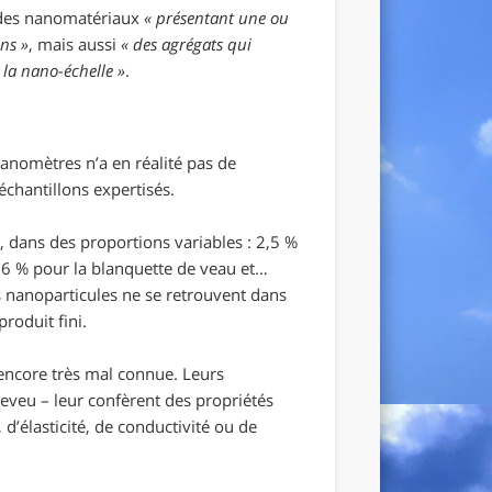
s des nanomatériaux
« présentant une ou
ns »
, mais aussi
« des agrégats qui
 la nano-échelle »
.
anomètres n’a en réalité pas de
échantillons expertisés.
, dans des proportions variables : 2,5 %
 16 % pour la blanquette de veau et…
s nanoparticules ne se retrouvent dans
roduit fini.
 encore très mal connue. Leurs
heveu – leur confèrent des propriétés
d’élasticité, de conductivité ou de