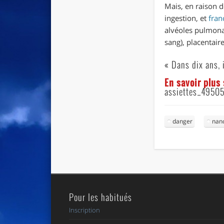
Mais, en raison de
ingestion, et
fran
alvéoles pulmona
sang), placentair
« Dans dix ans, i
En savoir plus
assiettes_4950
danger
nano
Pour les habitués
Inscription