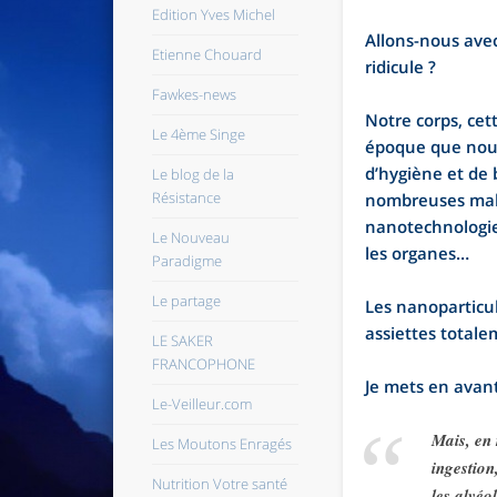
Edition Yves Michel
Allons-nous avec
Etienne Chouard
ridicule ?
Fawkes-news
Notre corps, cet
Le 4ème Singe
époque que nous 
d’hygiène et de 
Le blog de la
Résistance
nombreuses malad
nanotechnologies
Le Nouveau
les organes…
Paradigme
Le partage
Les nanoparticu
assiettes totale
LE SAKER
FRANCOPHONE
Je mets en avant
Le-Veilleur.com
Mais, en r
Les Moutons Enragés
ingestion
Nutrition Votre santé
les alvé