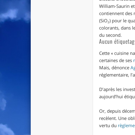
William-Saurin e
contiennent des n
(SiO
) pour le qu
2
colorants, dans l
du second.
Aucun étiqueta
Cette « cuisine n
certaines de ses
Mais, dénonce
Ag
réglementaire, l’a
D’après les inves
aujourd’hui étiqu
Or, depuis décem
recèlent. Une obl
vertu du
règlemen