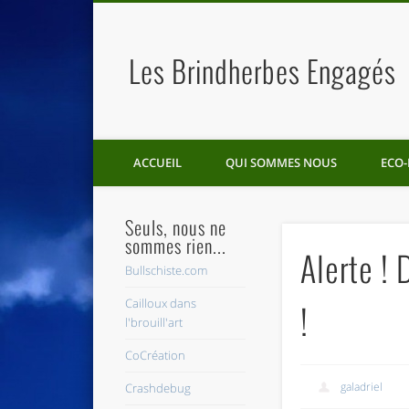
Les Brindherbes Engagés
ACCUEIL
QUI SOMMES NOUS
ECO-
Seuls, nous ne
sommes rien...
Alerte ! 
Bullschiste.com
Cailloux dans
!
l'brouill'art
CoCréation
galadriel
Crashdebug