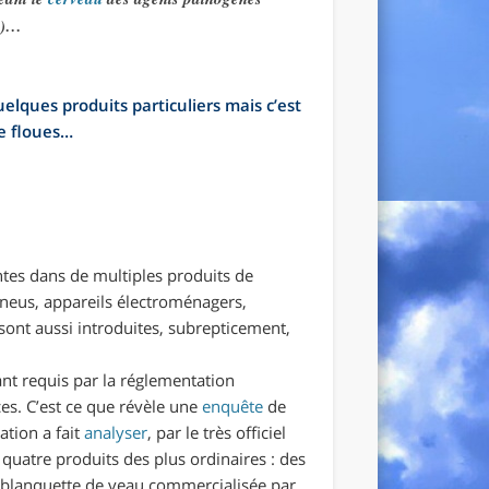
us)…
lques produits particuliers mais c’est
ue floues…
tes dans de multiples produits de
pneus, appareils électroménagers,
sont aussi introduites, subrepticement,
ant requis par la réglementation
ces. C’est ce que révèle une
enquête
de
ation a fait
analyser
, par le très officiel
, quatre produits des plus ordinaires : des
 blanquette de veau commercialisée par