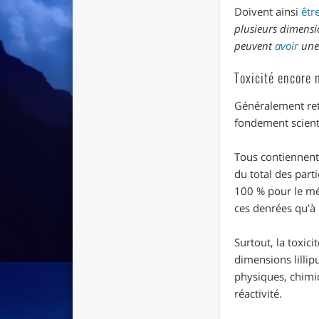
Doivent ainsi
êtr
plusieurs dimensi
peuvent
avoir
une 
Toxicité encore
Généralement ret
fondement scienti
Tous contiennent 
du total des part
100 % pour le mé
ces denrées qu’à l
Surtout, la toxic
dimensions lillip
physiques, chimiq
réactivité.