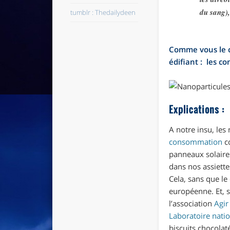
du sang),
tumblr : Thedailydeen
Comme vous le co
édifiant : les c
Explications :
A notre insu, les
consommation
co
panneaux solaires
dans nos assiette
Cela, sans que le
européenne. Et, s
l’association
Agir
Laboratoire natio
biscuits chocola