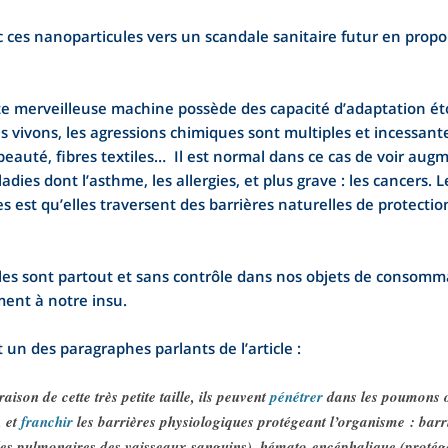
 ces nanoparticules vers un scandale sanitaire futur en propo
te merveilleuse machine possède des capacité d’adaptation éto
vivons, les agressions chimiques sont multiples et incessantes
beauté, fibres textiles… Il est normal dans ce cas de voir au
ies dont l’asthme, les allergies, et plus grave : les cancers.
 est qu’elles traversent des barrières naturelles de protectio
les sont partout et sans contrôle dans nos objets de consomm
ment à notre insu.
 un des paragraphes parlants de l’article :
aison de cette très petite taille, ils peuvent
pénétrer
dans les poumons o
, et
franchir
les barrières physiologiques protégeant l’organisme : barri
oles pulmonaires des vaisseaux sanguins), hémato-encéphalique (protég