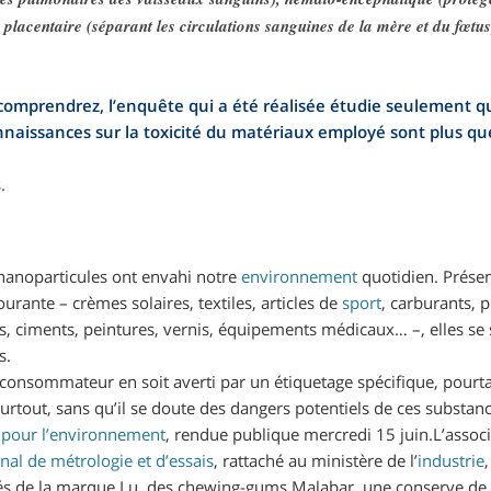
 placentaire (séparant les circulations sanguines de la mère et du fœt
mprendrez, l’enquête qui a été réalisée étudie seulement que
onnaissances sur la toxicité du matériaux employé sont plus q
 nanoparticules ont envahi notre
environnement
quotidien. Présen
urante – crèmes solaires, textiles, articles de
sport
, carburants, 
, ciments, peintures, vernis, équipements médicaux… –, elles se 
s.
 consommateur en soit averti par un étiquetage spécifique, pourt
urtout, sans qu’il se doute des dangers potentiels de ces substan
 pour l’environnement
, rendue publique mercredi 15 juin.L’associ
nal de métrologie et d’essais
, rattaché au ministère de l’
industrie
tés de la marque Lu, des chewing-gums Malabar, une conserve de