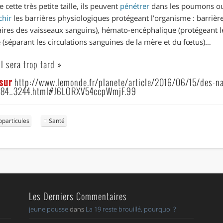
 cette très petite taille, ils peuvent
pénétrer
dans les poumons ou 
chir
les barrières physiologiques protégeant l’organisme : barrière 
ires des vaisseaux sanguins), hémato-encéphalique (protégeant 
e (séparant les circulations sanguines de la mère et du fœtus)…
l sera trop tard »
 sur
http://www.lemonde.fr/planete/article/2016/06/15/des-na
584_3244.html#J6LORXV54ccpWmjF.99
particules
Santé
Les Derniers Commentaires
jeune pousse
dans
La 19 reste brouillé, pourquoi ?