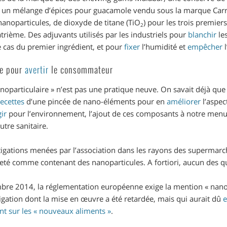
t un mélange d’épices pour guacamole vendu sous la marque Carref
anoparticules, de dioxyde de titane (TiO
) pour les trois premier
2
atrième. Des adjuvants utilisés par les industriels pour
blanchir
le
e cas du premier ingrédient, et pour
fixer
l’humidité et
empêcher
l
ge pour
avertir
le consommateur
anoparticulaire » n’est pas une pratique neuve. On savait déjà qu
recettes
d’une pincée de nano-éléments pour en
améliorer
l’aspec
ir
pour l’environnement, l’ajout de ces composants à notre menu
utre sanitaire.
tigations menées par l’association dans les rayons des supermarch
eté comme contenant des nanoparticules. A fortiori, aucun des qu
bre 2014, la réglementation européenne exige la mention « nano 
igation dont la mise en œuvre a été retardée, mais qui aurait dû
e
t sur les « nouveaux aliments »
.